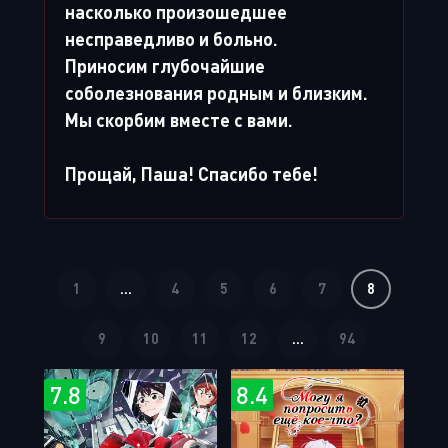
насколько произошедшее
несправедливо и больно.
Приносим глубочайшие
соболезнования родным и близким.
Мы скорбим вместе с вами.
Прощай, Паша! Спасибо тебе!
1
...
4
5
6
7
8
9
10
11
12
...
94
7.8
8.4