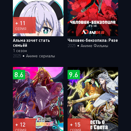
+ 11
СЕРИЯ
Альма хочет стать
Человек-бензопила: Резе
семьёй
2025
•
Аниме Фильмы
1 сезон
2025
•
Аниме сериалы
8.6
9.6
+ 12
+ 15
СЕРИЯ
СЕРИЯ