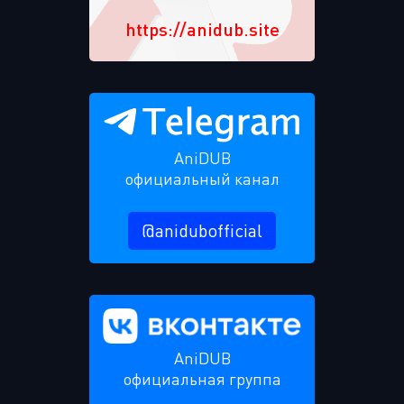
https://anidub.site
AniDUB
официальный канал
@anidubofficial
AniDUB
официальная группа