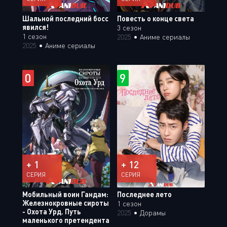
Шальной последний босс
Повесть о конце света
явился!
3 сезон
1 сезон
2025
•
Аниме сериалы
2025
•
Аниме сериалы
0
9
+ 1
+ 12
СЕРИЯ
СЕРИЯ
Мобильный воин Гандам:
Последнее лето
Железнокровные сироты
1 сезон
- Охота Урд. Путь
2025
•
Дорамы
маленького претендента