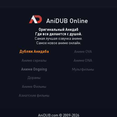
AniDUB Online
Оригинальный Анидаб
Где все делается с душой.
Самая лучшая озвучка аниме.
Самое новое аниме онлайн.
Дубляж Анидаба
Аниме OVA
Аниме сериалы
Аниме ONA
Аниме Ongoing
Мультфильмы
Дорамы
Аниме Фильмы
Азиатские фильмы
AniDUB.com © 2009-2026