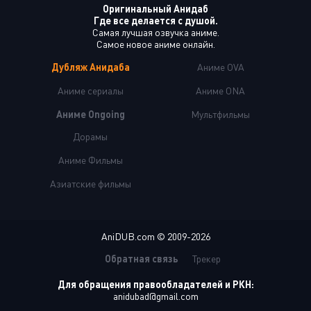
Оригинальный Анидаб
Где все делается с душой.
Самая лучшая озвучка аниме.
Самое новое аниме онлайн.
Дубляж Анидаба
Аниме OVA
Аниме сериалы
Аниме ONA
Аниме Ongoing
Мультфильмы
Дорамы
Аниме Фильмы
Азиатские фильмы
AniDUB.com © 2009-2026
Обратная связь
Трекер
Для обращения правообладателей и РКН:
anidubad@gmail.com