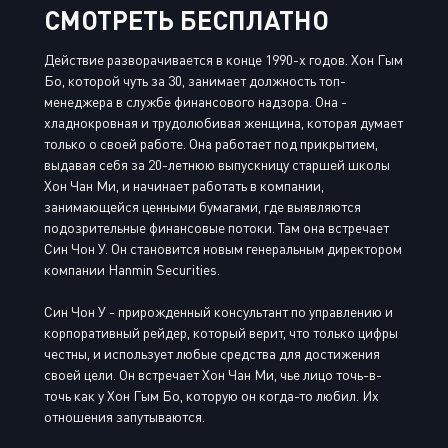
СМОТРЕТЬ БЕСПЛАТНО
Действие разворачивается в конце 1990-х годов. Хон Гым
Бо, которой чуть за 30, занимает должность топ-
менеджера в службе финансового надзора. Она -
хладнокровная и трудолюбивая женщина, которая думает
только о своей работе. Она работает под прикрытием,
выдавая себя за 20-летнюю выпускницу старшей школы
Хон Чан Ми, и начинает работать в компании,
занимающейся ценными бумагами, где выявляются
подозрительные финансовые потоки. Там она встречает
Син Чон У. Он становится новым генеральным директором
компании Hanmin Securities.
Син Чон У - прирожденный консультант по управлению и
корпоративный рейдер, который верит, что только цифры
честны, и использует любые средства для достижения
своей цели. Он встречает Хон Чан Ми, чье лицо точь-в-
точь как у Хон Гым Бо, которую он когда-то любил. Их
отношения запутываются.