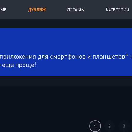
ИМЕ
ДУБЛЯЖ
ДОРАМЫ
КАТЕГОРИИ
иалы
Аниме Фильмы
oing
Азиатские фильмы
 приложения для смартфонов и планшетов* н
Мультфильмы
о еще проще!
A
Дубляж Анидаба
1
2
3