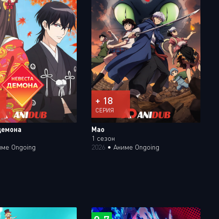
+ 18
СЕРИЯ
демона
Мао
1 сезон
име Ongoing
2026
•
Аниме Ongoing