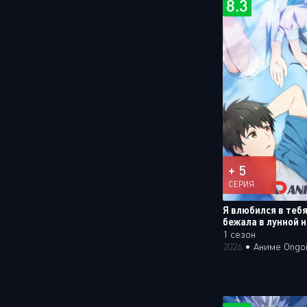
8.3
+ 5
СЕРИЯ
Я влюбился в тебя
бежала в лунной 
1 сезон
2026
•
Аниме Ongo