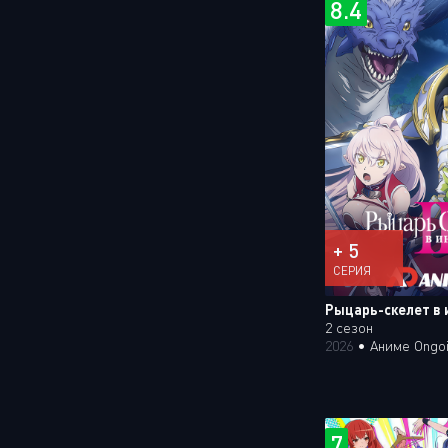
8.4
+ 5
СЕРИЯ
Рыцарь-скелет в 
2 сезон
2026
•
Аниме Ongo
7