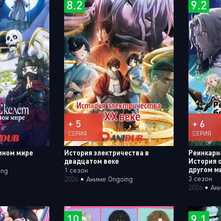
8.2
9.2
+ 5
+ 6
СЕРИЯ
СЕРИЯ
ином мире
История электричества в
Реинкарн
двадцатом веке
История 
другом м
1 сезон
ing
3 сезон
2026
•
Аниме Ongoing
2026
•
Ан
10
9.1