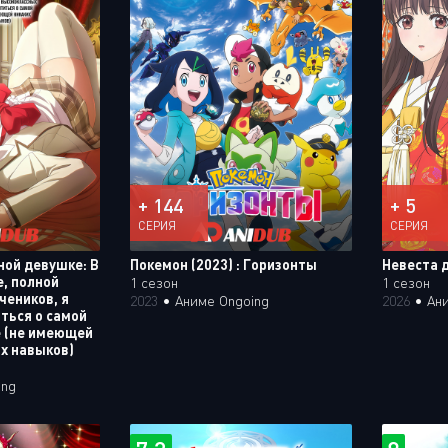
+ 144
+ 5
СЕРИЯ
СЕРИЯ
ной девушке: В
Покемон (2023) : Горизонты
Невеста 
, полной
1 сезон
1 сезон
чеников, я
2023
•
Аниме Ongoing
2026
•
Ан
иться о самой
е (не имеющей
х навыков)
ing