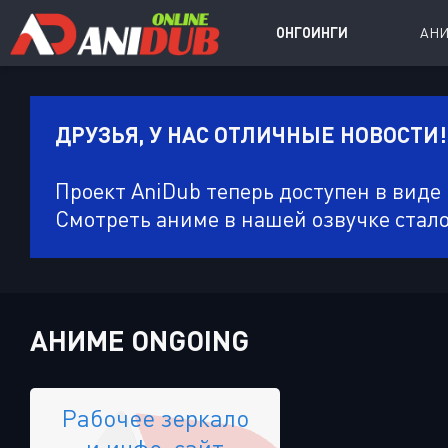
ОНГОИНГИ
АН
ДРУЗЬЯ, У НАС ОТЛИЧНЫЕ НОВОСТИ!
Аниме сер
Аниме Ong
Проект AniDub теперь доступен в виде
Аниме OVA
Смотреть аниме в нашей озвучке стал
Аниме ON
Дорамы
АНИМЕ ONGOING
Рабочее зеркало
и инфо-сайт