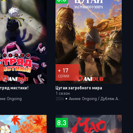
+ 17
СЕРИЯ
отряд мистики!
Цугаи загробного мира
1 сезон
име Ongoing
2026
•
Аниме Ongoing / Дубляж Анидаба
8.3