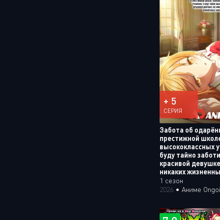
+ 5
СЕРИЯ
Забота об одарён
престижной школе
высококлассных у
буду тайно забот
красивой девушк
никаких жизненны
1 сезон
2026
•
Аниме Ongo