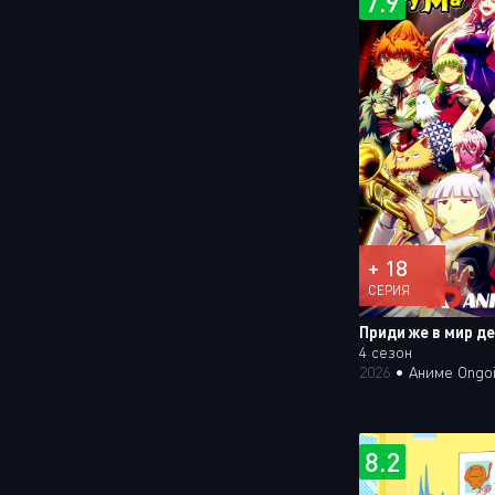
7.9
+ 18
СЕРИЯ
Приди же в мир д
4 сезон
2026
•
Аниме Ongo
8.2