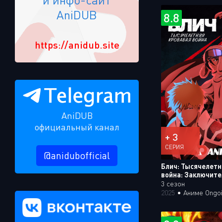
AniDUB
8.8
https://anidub.site
AniDUB
официальный канал
+ 3
СЕРИЯ
@anidubofficial
Блич: Тысячелетн
война: Заключите
3 сезон
2025
•
Аниме Ongoing 