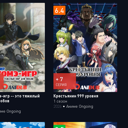
Или войти через
6.4
+ 7
СЕРИЯ
э-игр -- это тяжелый
Крестьянин 999 уровня
мобов
1 сезон
2026
•
Аниме Ongoing
име Ongoing