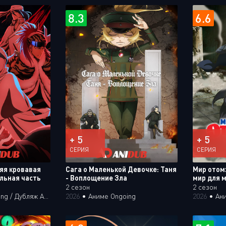
8.3
6.6
+ 5
+ 5
СЕРИЯ
СЕРИЯ
яя кровавая
Сага о Маленькой Девочке: Таня
Мир отом
льная часть
- Воплощение Зла
мир для 
2 сезон
2 сезон
/ Дубляж Анидаба
2026
•
Аниме Ongoing
2026
•
Ан