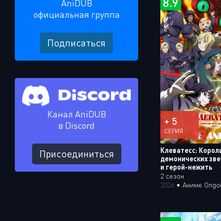
8.9
AniDUB
официальная группа
Подписаться
Канал AniDUB
+ 5
в Discord
СЕРИЯ
Клеватесс: Корол
Присоединиться
демонических зве
и герой-нежить
2 сезон
2026
•
Аниме Ongo