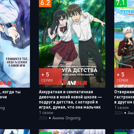
6.2
7.1
+ 5
+ 5
СЕРИЯ
СЕРИЯ
, когда ты
Аккуратная и симпатичная
Отвержен
ночи
девочка в моей новой школе —
гастроно
подруга детства, с которой я
в другом
играл, думая, что она мальчик
1 сезон
ing
1 сезон
2026
•
Ан
2026
•
Аниме Ongoing