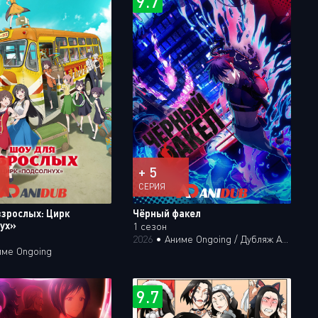
9.7
+ 5
СЕРИЯ
взрослых: Цирк
Чёрный факел
ух»
1 сезон
2026
•
Аниме Ongoing / Дубляж Анидаба
име Ongoing
9.7