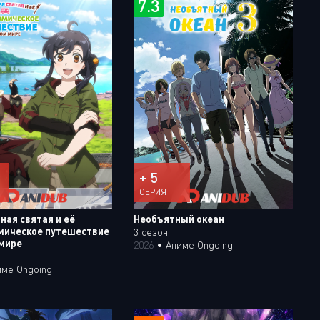
7.3
+ 5
СЕРИЯ
ная святая и её
Необъятный океан
мическое путешествие
3 сезон
 мире
2026
•
Аниме Ongoing
име Ongoing