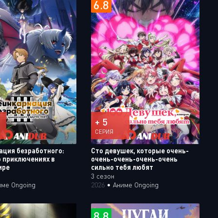
6.8
+ 5
СЕРИЯ
ация безработного:
Сто девушек, которые очень-
о приключениях в
очень-очень-очень-очень
ире
сильно тебя любят
3 сезон
име Ongoing
2026
•
Аниме Ongoing
8.8