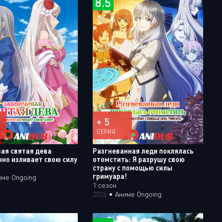
8.5
+ 5
СЕРИЯ
ая святая дева
Разгневанная леди поклялась
нно изливает свою силу
отомстить: Я разрушу свою
страну с помощью силы
гримуара!
име Ongoing
1 сезон
2026
•
Аниме Ongoing