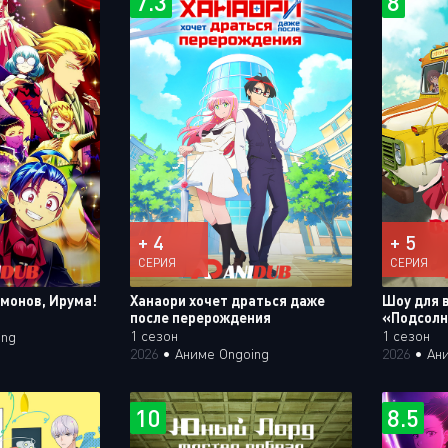
7.3
8
+ 4
+ 5
СЕРИЯ
СЕРИЯ
емонов, Ирума!
Ханаори хочет драться даже
Шоу для 
после перерождения
«Подсолн
1 сезон
1 сезон
ing
2026
•
Аниме Ongoing
2026
•
Ан
10
8.5