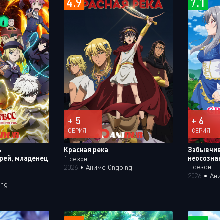
4.9
7.1
+ 5
+ 6
СЕРИЯ
СЕРИЯ
ь
Красная река
Забывчив
рей, младенец
неосозна
1 сезон
1 сезон
2026
•
Аниме Ongoing
2026
•
Ан
ing