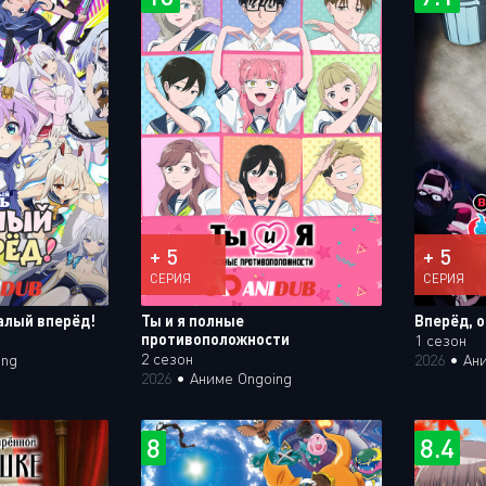
+ 5
+ 5
СЕРИЯ
СЕРИЯ
алый вперёд!
Ты и я полные
Вперёд, 
противоположности
1 сезон
2 сезон
ing
2026
•
Ан
2026
•
Аниме Ongoing
8
8.4