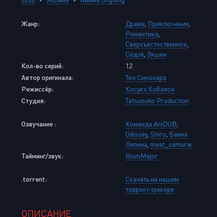
Жанр:
Драма
,
Приключения
,
Романтика
,
Сверхъестественное
,
Сёдзё
,
Экшен
Кол-во серий:
12
Автор оригинала:
Тиэ Синохара
Режиссёр:
Косукэ Кобаяси
Студия:
Tatsunoko Production
Озвучание :
Команда AniDUB
,
Odissey
,
Shiro
,
Баяна
Ляпина
,
meat_samurai
Тайминг/звук:
RiumMajor
.torrent:
Скачать на нашем
торрент-трекере
ОПИСАНИЕ