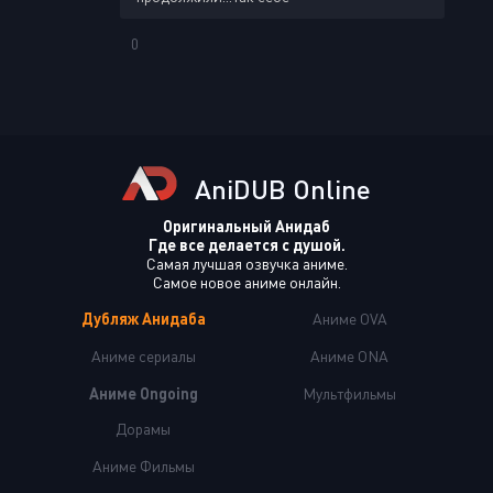
0
AniDUB Online
Оригинальный Анидаб
Где все делается с душой.
Самая лучшая озвучка аниме.
Самое новое аниме онлайн.
Дубляж Анидаба
Аниме OVA
Аниме сериалы
Аниме ONA
Аниме Ongoing
Мультфильмы
Дорамы
Аниме Фильмы