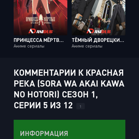
ПРИНЦЕССА МЁРТВЫХ: КРАСНАЯ ХРОНИКА / SHIKABANE HIME: AKA [13 ИЗ 13]
ТЁМНЫЙ ДВОРЕЦКИЙ: ШКОЛА-ИНТЕРНАТ ТВ-4 / KUROSHITSUJI: KISHUKU GAKKOU-HEN TV-4 [11 ИЗ 11]
Аниме сериалы
Аниме сериалы
КОММЕНТАРИИ К КРАСНАЯ
РЕКА (SORA WA AKAI KAWA
NO HOTORI) СЕЗОН 1,
СЕРИИ 5 ИЗ 12
1
ИНФОРМАЦИЯ