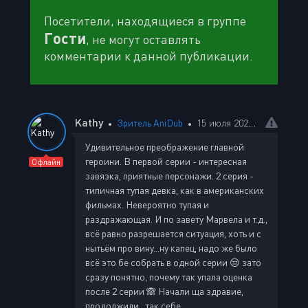
Посетители, находящиеся в группе
Гости
, не могут оставлять
комментарии к данной публикации.
Kathy
Зритель AniDub
15 июля 2026 08:55
Удивительное преображение главной
героини. В первой серии - интересная
Офлайн
завязка, приятные персонажи. 2 серия -
типичная тупая девка, как в американских
фильмах. Невероятно тупая и
раздражающая. И по завету Марвела и т.д.,
всë равно разрешается ситуация, хоть и с
нытьëм про вину...ну капец, надо же было
всë это бе собрать в одной серии 😒 зато
сразу понятно, почему так упала оценка
после 2 серии 🙈 Начали ща здравие,
продолжили...так себе