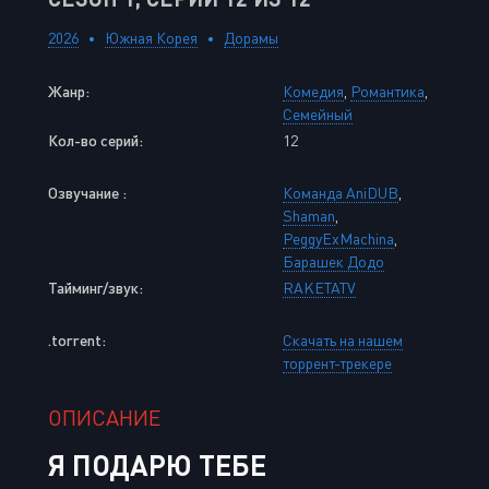
2026
Южная Корея
Дорамы
Жанр:
Комедия
,
Романтика
,
Семейный
Кол-во серий:
12
Озвучание :
Команда AniDUB
,
Shaman
,
PeggyExMachina
,
Барашек Додо
Тайминг/звук:
RAKETATV
.torrent:
Скачать на нашем
торрент-трекере
ОПИСАНИЕ
Я ПОДАРЮ ТЕБЕ