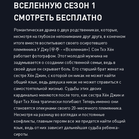
ВСЕЛЕННУЮ СЕЗОН 1
СМОТРЕТЬ БЕСПЛАТНО
Романтическая драма о двух родственниках, которые,
несмотря на глубокое непонимание друг друга, в конечном
итоге вместе воспитывают своего осиротевшего
племянника У Джу (우주 - «Вселенная»). Сон Тхэ Хён
работает фотографом. Этот молодой мужчина не
задумывается о создании собственной семьи, ведь в
своей душе он скрывает боль. Его старший брат женат на
сестре Хён Джин, с которой он никак не может найти
общий язык, ведь девушка никак не может справиться с
самостоятельной жизнью. Судьбы этих двоих
кардинально меняются после того, как сестра Хён Джин и
брат Тхэ Хёна трагически погибают. Теперь именно они
становятся опекунами своего 20-месячного племянника.
Несмотря на разницу во взглядах и постоянные
конфликты, главным героям все же придется найти общий
язык, ведь от них зависит дальнейшая судьба ребенка-
сироты.