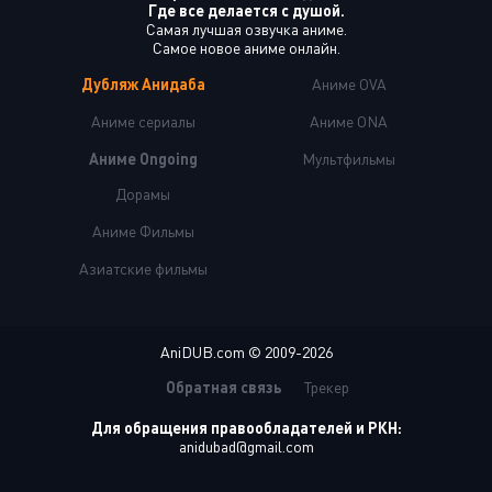
Где все делается с душой.
Самая лучшая озвучка аниме.
Самое новое аниме онлайн.
Дубляж Анидаба
Аниме OVA
Аниме сериалы
Аниме ONA
Аниме Ongoing
Мультфильмы
Дорамы
Аниме Фильмы
Азиатские фильмы
AniDUB.com © 2009-2026
Обратная связь
Трекер
Для обращения правообладателей и РКН:
anidubad@gmail.com