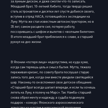
за лунным диском, и даже смогли что-то записать.
Младший брат, 10-летний Хибито, тогда твердо решил
стать астронавтом и десятки лет спустя добился своего,
вступив в отряд НАСА, готовящийся к экспедиции на
Луну. Мутта же стал известным автоконструктором, но в
35 лет, самом расцвете сил, потерял работу,
поссорившись с шефом и вылетев с «волчьим билетом».
В итоге младший брат приблизился к славе, а старший
рухнул на дно жизни.
В Японии «потеря лица» недопустима, но куда хуже,
когда сам теряешь цель и смысл бытия. Мутта, тяжело
переживая кризис, по совету брата послушал старую
запись того дня, когда они вместе увидели светящийся
шар. Наконец-то он вспомнил свое детское обещание:
«Старший брат всегда шагает впереди, и если ты хочешь
лететь на Луну, я полечу на Марс». Так Намба-старший
снова обрел мечту и надежду, а судьба подкинула
подарок – конкурс Японского аэрокосмического
агентства на участие в марсианской программе.