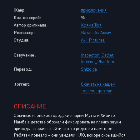
Жанр:
приключения
Кол-во серий:
95
Автор оригинала:
Кояма Тюя
Режиссёр:
Ватанабэ Аюму
Студия:
A-1 Pictures
Озвучание :
Inspector_Gadjet
,
Inferno_Phantom
Перевод:
Shizoida
.torrent:
Скачать на нашем
торрент-трекере
ОПИСАНИЕ
Обычные японские городские парни Мутта и Хибито
Намба в детстве обожали фиксировать на пленку звуки
природы, стараясь найти что-то редкое и памятное.
Ребятам повезло – они увидели НЛО, вскоре скрывшийся