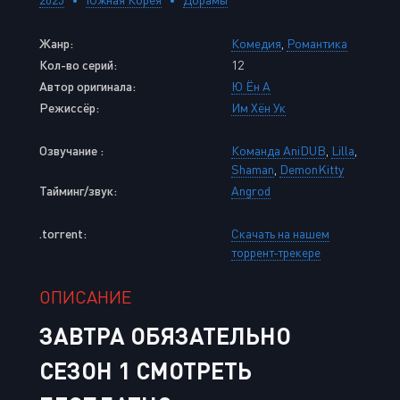
Жанр:
Комедия
,
Романтика
Кол-во серий:
12
Автор оригинала:
Ю Ён А
Режиссёр:
Им Хён Ук
Озвучание :
Команда AniDUB
,
Lilla
,
Shaman
,
DemonKitty
Тайминг/звук:
Angrod
.torrent:
Скачать на нашем
торрент-трекере
ОПИСАНИЕ
ЗАВТРА ОБЯЗАТЕЛЬНО
СЕЗОН 1 СМОТРЕТЬ