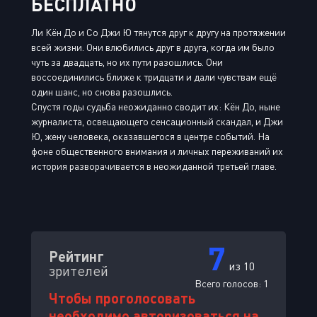
БЕСПЛАТНО
Ли Кён До и Со Джи Ю тянутся друг к другу на протяжении
всей жизни. Они влюбились друг в друга, когда им было
чуть за двадцать, но их пути разошлись. Они
воссоединились ближе к тридцати и дали чувствам ещё
один шанс, но снова разошлись.
Спустя годы судьба неожиданно сводит их: Кён До, ныне
журналиста, освещающего сенсационный скандал, и Джи
Ю, жену человека, оказавшегося в центре событий. На
фоне общественного внимания и личных переживаний их
история разворачивается в неожиданной третьей главе.
7
Рейтинг
из 10
зрителей
Всего голосов:
1
Чтобы проголосовать
необходимо авторизоваться на