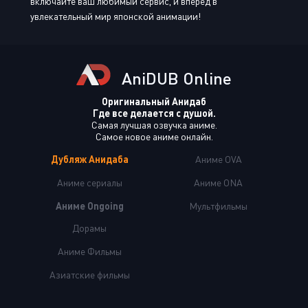
включайте ваш любимый сервис, и вперед в
увлекательный мир японской анимации!
AniDUB Online
Оригинальный Анидаб
Где все делается с душой.
Самая лучшая озвучка аниме.
Самое новое аниме онлайн.
Дубляж Анидаба
Аниме OVA
Аниме сериалы
Аниме ONA
Аниме Ongoing
Мультфильмы
Дорамы
Аниме Фильмы
Азиатские фильмы