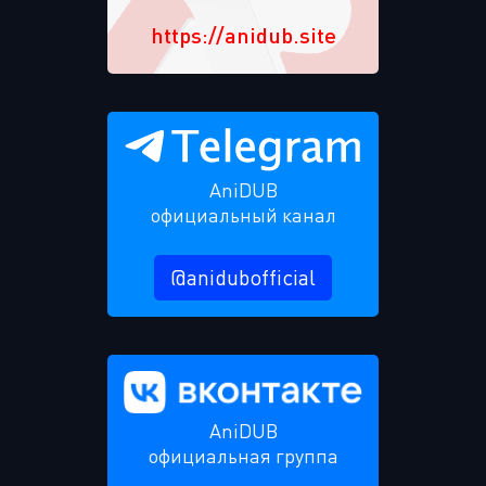
https://anidub.site
AniDUB
официальный канал
@anidubofficial
AniDUB
официальная группа