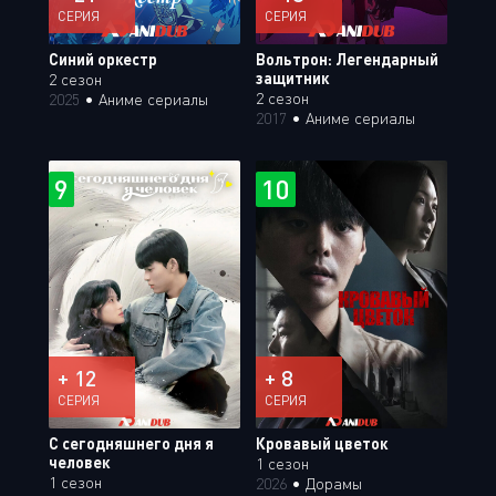
СЕРИЯ
СЕРИЯ
Синий оркестр
Вольтрон: Легендарный
защитник
2 сезон
2 сезон
2025
•
Аниме сериалы
2017
•
Аниме сериалы
9
10
+ 12
+ 8
СЕРИЯ
СЕРИЯ
С сегодняшнего дня я
Кровавый цветок
человек
1 сезон
1 сезон
2026
•
Дорамы