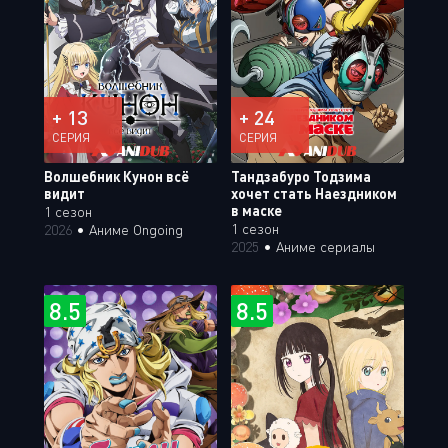
+ 13
+ 24
СЕРИЯ
СЕРИЯ
Волшебник Кунон всё
Тандзабуро Тодзима
видит
хочет стать Наездником
в маске
1 сезон
1 сезон
2026
•
Аниме Ongoing
2025
•
Аниме сериалы
8.5
8.5