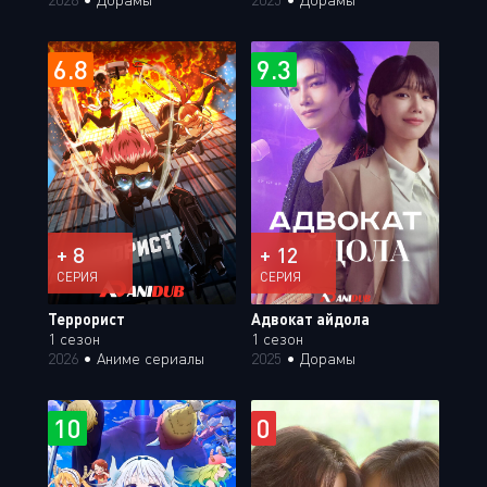
6.8
9.3
+ 8
+ 12
СЕРИЯ
СЕРИЯ
Террорист
Адвокат айдола
1 сезон
1 сезон
2026
•
Аниме сериалы
2025
•
Дорамы
10
0