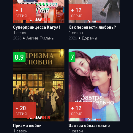
+ 1
+ 12
СЕРИЯ
СЕРИЯ
Суперпринцесса Кагуя!
Как перевести любовь?
1 сезон
1 сезон
2026
•
Аниме Фильмы
2026
•
Дорамы
8.9
7
+ 20
+ 12
СЕРИЯ
СЕРИЯ
Призма любви
Завтра обязательно
1 сезон
1 сезон