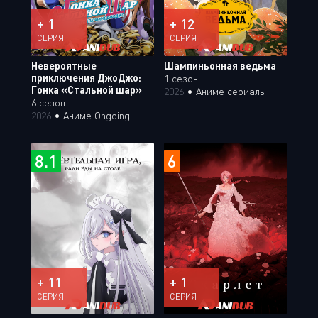
+ 1
+ 12
СЕРИЯ
СЕРИЯ
Невероятные
Шампиньонная ведьма
приключения ДжоДжо:
1 сезон
Гонка «Стальной шар»
2026
•
Аниме сериалы
6 сезон
2026
•
Аниме Ongoing
8.1
6
+ 11
+ 1
СЕРИЯ
СЕРИЯ