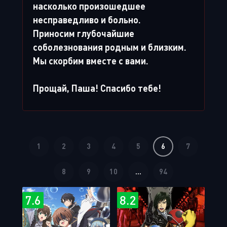
насколько произошедшее
несправедливо и больно.
Приносим глубочайшие
соболезнования родным и близким.
Мы скорбим вместе с вами.
Прощай, Паша! Спасибо тебе!
1
2
3
4
5
6
7
8
9
10
...
94
7.6
8.2