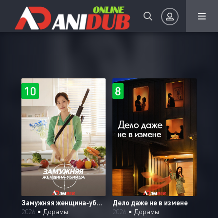
Авторизация
10
8
8.
Запомнить
ВОЙТИ НА САЙТ
Регистрация
Восстановить пароль
Чеболь против детектива
Замужняя женщина-убийца
Дело даже не в измене
Или войти через
2026
•
Дорамы
2026
•
Дорамы
2026