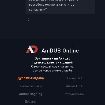
раслабоне можно, а как считает
комьюнити?
0
AniDUB Online
Оригинальный Анидаб
Где все делается с душой.
Самая лучшая озвучка аниме.
Самое новое аниме онлайн.
Дубляж Анидаба
Аниме OVA
Аниме сериалы
Аниме ONA
Аниме Ongoing
Мультфильмы
Дорамы