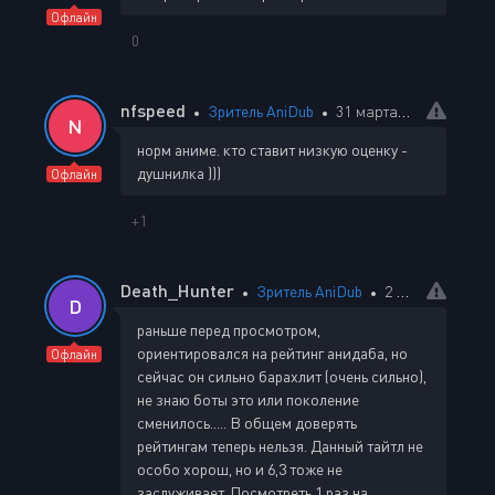
Офлайн
0
nfspeed
Зритель AniDub
31 марта 2026 12:52
N
норм аниме. кто ставит низкую оценку -
душнилка )))
Офлайн
+1
Death_Hunter
Зритель AniDub
2 апреля 2026 18:48
D
раньше перед просмотром,
ориентировался на рейтинг анидаба, но
Офлайн
сейчас он сильно бараxлит (очень сильно),
не знаю боты это или поколение
сменилось..... В общем доверять
рейтингам теперь нельзя. Данный тайтл не
особо xорош, но и 6,3 тоже не
заслуживает. Посмотреть 1 раз на