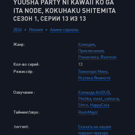
YUUSHA PARTY NI KAWAII KO GA
ITA NODE, KOKUHAKU SHITEMITA
СЕЗОН 1, СЕРИИ 13 ИЗ 13
2026
Япония
Аниме сериалы
Жанр:
Комедия
,
Приключения
,
Романтика
,
Фэнтези
Кол-во серий:
13
Режиссёр:
Томонори Минэ
,
Ясутака Ямамото
Озвучание :
Команда AniDUB
,
Peshka
,
meat_samurai
,
Shiro
,
HappyCola
Тайминг/звук:
RiumMajor
.torrent:
Скачать на нашем
торрент-трекере