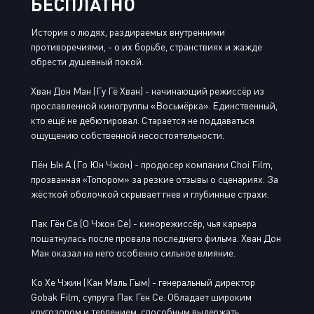
БЕСПЛАТНО
История о людях, раздираемых внутренними
противоречиями, - о их борьбе, странствиях и жажде
обрести душевный покой.
Хван Дон Ман (Гу Гё Хван) - начинающий режиссёр из
прославленной киногруппы «Восьмёрка». Единственный,
кто ещё не дебютировал. Старается не поддаваться
ощущению собственной несостоятельности.
Пён Ын А (Го Юн Чжон) - продюсер компании Choi Film,
прозванная «Топором» за резкие отзывы о сценариях. За
жёсткой оболочкой скрывает гнев и глубинные страхи.
Пак Гён Се (О Чжон Се) - кинорежиссёр, чья карьера
пошатнулась после провала последнего фильма. Хван Дон
Ман оказал на него особенно сильное влияние.
Ко Хе Чжин (Кан Маль Гым) - генеральный директор
Gobak Film, супруга Пак Гён Се. Обладает широким
кругозором и терпением, способным выдержать