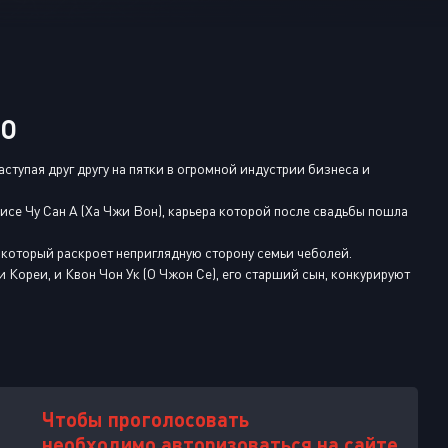
Или войти через
НО
тупая друг другу на пятки в огромной индустрии бизнеса и
исе Чу Сан А (Ха Чжи Вон), карьера которой после свадьбы пошла
, который раскроет неприглядную сторону семьи чеболей.
 Кореи, и Квон Чон Ук (О Чжон Се), его старший сын, конкурируют
Чтобы проголосовать
необходимо авторизоваться на сайте.