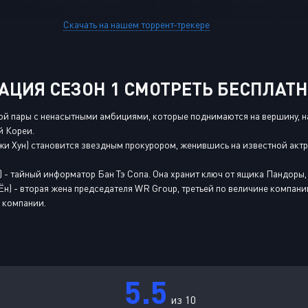
Скачать на нашем торрент-трекере
АЦИЯ СЕЗОН 1 СМОТРЕТЬ БЕСПЛАТ
й пары с ненасытными амбициями, которые поднимаются на вершину, нас
 Кореи.
жи Хун) становится звездным прокурором, женившись на известной актр
) - тайный информатор Бан Тэ Сопа. Она хранит ключ от ящика Пандоры
Ён) - вторая жена председателя WR Group, третьей по величине компании
 компании.
5.5
из 10