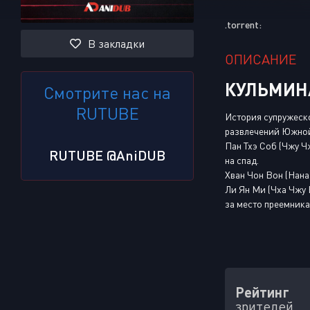
.torrent:
В закладки
ОПИСАНИЕ
КУЛЬМИН
Смотрите нас на
RUTUBE
История супружеско
развлечений Южной
Пан Тхэ Соб (Чжу Ч
RUTUBE @AniDUB
на спад.
Хван Чон Вон (Нана
Ли Ян Ми (Чха Чжу 
за место преемника
Рейтинг
зрителей