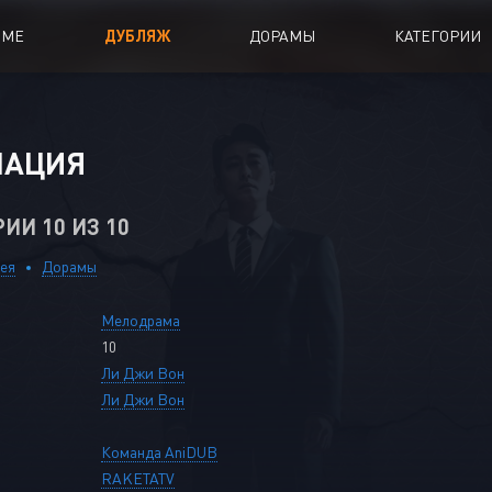
ИМЕ
ДУБЛЯЖ
ДОРАМЫ
КАТЕГОРИИ
иалы
Аниме Фильмы
НАЦИЯ
oing
Азиатские фильмы
РИИ 10 ИЗ 10
Мультфильмы
A
Дубляж Анидаба
ея
Дорамы
Мелодрама
10
Ли Джи Вон
Ли Джи Вон
Команда AniDUB
RAKETATV