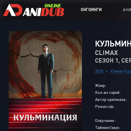
ОНГОИНГИ
АН
Аниме сер
КУЛЬМИ
Аниме Ong
CLIMAX
СЕЗОН 1, СЕ
Аниме OVA
Аниме ON
2026
Южная Кор
Дорамы
Жанр:
Кол-во серий:
Автор оригинала:
Режиссёр:
Озвучание :
Тайминг/звук: