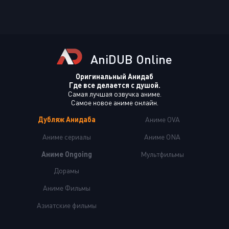
AniDUB Online
Оригинальный Анидаб
Где все делается с душой.
Самая лучшая озвучка аниме.
Самое новое аниме онлайн.
Дубляж Анидаба
Аниме OVA
Аниме сериалы
Аниме ONA
Аниме Ongoing
Мультфильмы
Дорамы
Аниме Фильмы
Азиатские фильмы