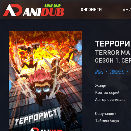
ОНГОИНГИ
АН
Аниме сер
ТЕРРОРИ
Аниме Ong
TERROR MA
СЕЗОН 1, СЕ
Аниме OVA
Аниме ON
2026
Япония
Дорамы
Жанр:
Кол-во серий:
Автор оригинала:
Озвучание :
Тайминг/звук: