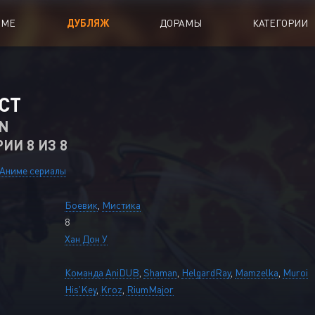
ИМЕ
ДУБЛЯЖ
ДОРАМЫ
КАТЕГОРИИ
иалы
Аниме Фильмы
СТ
oing
Азиатские фильмы
N
РИИ 8 ИЗ 8
Мультфильмы
A
Дубляж Анидаба
Аниме сериалы
Боевик
,
Мистика
8
Хан Дон У
Команда AniDUB
,
Shaman
,
HelgardRay
,
Mamzelka
,
Muroi
His'Key
,
Kroz
,
RiumMajor