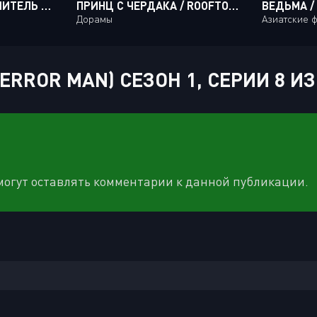
УБЛЮДОК!! СОКРУШИТЕЛЬ ТЬМЫ! / BASTARD!! ANKOKU NO HAKAISHIN [24 ИЗ 24]
ПРИНЦ С ЧЕРДАКА / ROOFTOP PRINCE [20 ИЗ 20]
ВЕДЬМА /
Дорамы
Азиатские 
RROR MAN) СЕЗОН 1, СЕРИИ 8 ИЗ
 могут оставлять комментарии к данной публикации.