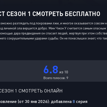
Т СЕЗОН 1 СМОТРЕТЬ БЕСПЛАТНО
озможно разглядеть под покровами лжи, и многое оказывается совсем не
под личиной зла вершится добро. Мин Чжон У считается самым опасным 
 помощью дара предвидения он спасает людей, жертвуя при этом собст
него сокрушительными ударами судьбы. Он не понаслышке знает, что та
6.8
из 10
Всего голосов:
9
СЕЗОН 1 СМОТРЕТЬ ОНЛАЙН
овление (от 30 янв 2026): добавлена
8
серия