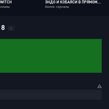
 WITCH
ЭНДО И КОБАЯСИ В ПРЯМОМ ЭФИРЕ КОММЕНТИРУЮТ ЗЛОДЕЙКУ / TSUNDERE AKUYAKU REIJOU LISELOTTE TO JIKKYOU NO ENDOU-KUN TO KAISETSU NO KOBAYASHI-SAN [12 ИЗ 12]
фильмы
Аниме сериалы
 8
1