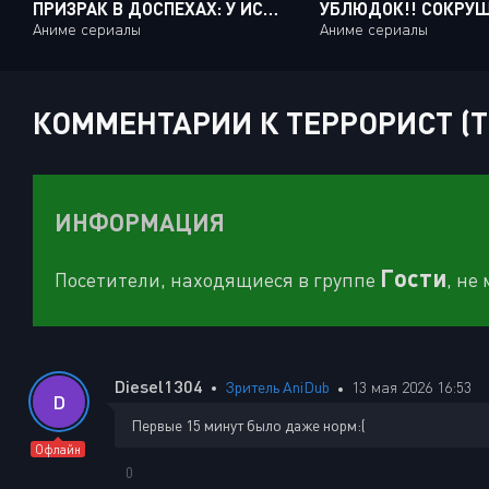
ПРИЗРАК В ДОСПЕХАХ: У ИСТОКОВ - АЛЬТЕРНАТИВНАЯ АРХИТЕКТУРА / KOUKAKU KIDOUTAI ARISE: ALTERNATIVE ARCHITECTURE [10 ИЗ 10]
Аниме сериалы
Аниме сериалы
КОММЕНТАРИИ К ТЕРРОРИСТ (TE
ИНФОРМАЦИЯ
Гости
Посетители, находящиеся в группе
, не
Diesel1304
Зритель AniDub
13 мая 2026 16:53
D
Первые 15 минут было даже норм:(
Офлайн
0