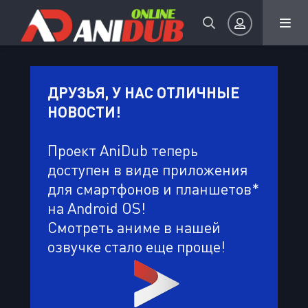
Авторизация
ДРУЗЬЯ, У НАС ОТЛИЧНЫЕ
НОВОСТИ!
Проект AniDub теперь
доступен в виде приложения
для смартфонов и планшетов*
Запомнить
на Android OS!
ВОЙТИ НА САЙТ
Смотреть аниме в нашей
озвучке стало еще проще!
Регистрация
Восстановить пароль
Или войти через