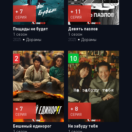
+ 7
+ 11
СЕРИЯ
СЕРИЯ
Пощады не будет
Девять пазлов
1 сезон
1 сезон
2025
•
Дорамы
2025
•
Дорамы
2
10
+ 7
+ 8
СЕРИЯ
СЕРИЯ
Бешеный единорог
Не забуду тебя
1 сезон
1 сезон