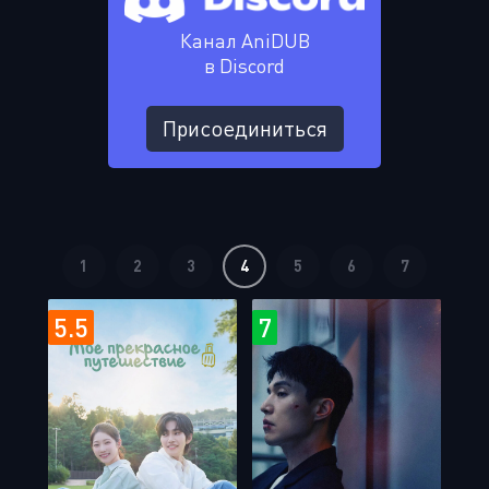
Канал AniDUB
в Discord
Присоединиться
1
2
3
4
5
6
7
5.5
7