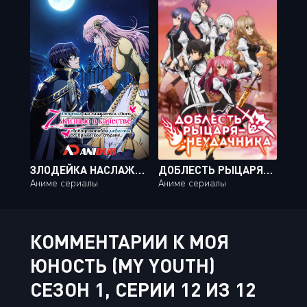
ЗЛОДЕЙКА НАСЛАЖДАЕТСЯ СВОЕЙ СЕДЬМОЙ ЖИЗНЬЮ В КАЧЕСТВЕ СВОБОДОЛЮБИВОЙ НЕВЕСТЫ ВО ВРАЖЕСКОЙ СТРАНЕ / LOOP 7-KAIME NO AKUYAKU REIJOU WA, MOTO TEKIKOKU DE JIYUU KIMAMA NA HANAYOME SEIKATSU WO MANKITSU SURU [12 ИЗ 12]
ДОБЛЕСТЬ РЫЦАРЯ-НЕУДАЧНИКА / RAKUDAI KISHI NO CAVALRY [12 ИЗ 12]
Аниме сериалы
Аниме сериалы
КОММЕНТАРИИ К МОЯ
ЮНОСТЬ (MY YOUTH)
СЕЗОН 1, СЕРИИ 12 ИЗ 12