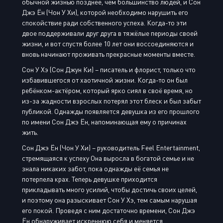
обычной жизнью позднее, чем большинство людей, и Сон
Джэ Ён (Чон У Хи), которой необходимо нарушить его
спокойствие ради собственного успеха. Когда-то эти
двое поддерживали друг друга в тяжёлые периоды своей
жизни, и вот спустя более 10 лет они воссоединяются и
вновь начинают проживать прекрасные моменты вместе.
Сон У Хэ (Сон Джун Ки) – писатель и флорист, только что
избавившегося от хаотичной жизни. Когда-то он был
ребёнком-актёром, который ярко сиял в своё время, но
из-за жадности взрослых потерял этот блеск и был забыт
публикой. Однажды появляется девушка из его прошлого
по имени Сон Джэ Ён, напоминающая ему о причинах
жить.
Сон Джэ Ён (Чон У Хи) – руководитель Feel Entertainment,
стремящаяся к успеху Она выросла в богатой семье и не
знала никаких забот, пока однажды её семья не
потерпела крах. Теперь девушке приходится
прикладывать много усилий, чтобы достичь своих целей,
и поэтому она разыскивает Сон У Хэ, тем самым нарушая
его покой. Проведя с ним достаточно времени, Сон Джэ
Ён обнаруживает искреннюю себя и меняется.