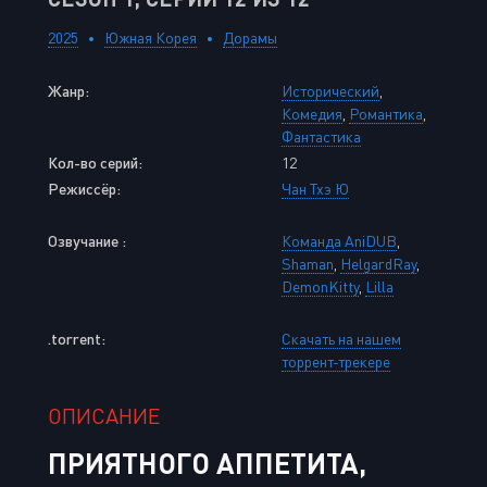
2025
Южная Корея
Дорамы
Жанр:
Исторический
,
Комедия
,
Романтика
,
Фантастика
Кол-во серий:
12
Режиссёр:
Чан Тхэ Ю
Озвучание :
Команда AniDUB
,
Shaman
,
HelgardRay
,
DemonKitty
,
Lilla
.torrent:
Скачать на нашем
торрент-трекере
ОПИСАНИЕ
ПРИЯТНОГО АППЕТИТА,