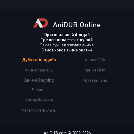
AniDUB Online
Оригинальный Анидаб
Где все делается с душой.
Самая лучшая озвучка аниме.
Самое новое аниме онлайн.
Дубляж Анидаба
Аниме OVA
Аниме сериалы
Аниме ONA
Аниме Ongoing
Мультфильмы
Дорамы
Аниме Фильмы
Азиатские фильмы
AniDUB.com © 2009-2026