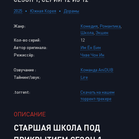
2025
Южная Корея
Дорамы
Жанр:
Комедия
,
Романтика
,
Школа
,
Экшен
Кол-во серий:
12
Автор оригинала:
Им Ён Бин
Режиссёр:
Чхве Чон Ин
Озвучание :
Команда AniDUB
Тайминг/звук:
Lire
.torrent:
Скачать на нашем
торрент-трекере
ОПИСАНИЕ
СТАРШАЯ ШКОЛА ПОД