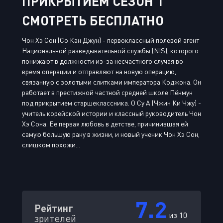
ПРИКРЫТИЕМ СЕЗОН 1
СМОТРЕТЬ БЕСПЛАТНО
Чон Хэ Сон (Со Кан Джун) - первоклассный полевой агент
Национальной разведывательной службы (NIS), которого
понижают в должности из-за несчастного случая во
время операции и отправляют на новую операцию,
связанную с золотыми слитками императора Коджона. Он
работает в престижной частной средней школе Пёнмун
под прикрытием старшеклассника. О Су А (Чжин Ки Чжу) -
учитель корейской истории и классный руководитель Чон
Хэ Сона. Ее первая любовь в детстве, причинившая ей
самую большую рану в жизни, и новый ученик Чон Хэ Сон,
слишком похожи...
7.2
Рейтинг
из 10
зрителей