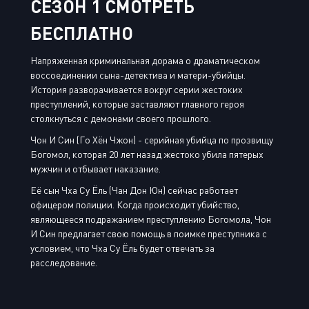
СЕЗОН 1 СМОТРЕТЬ
БЕСПЛАТНО
Напряженная криминальная дорама о драматическом
воссоединении сына-детектива и матери-убийцы.
История разворачивается вокруг серии жестоких
преступлений, которые заставляют главного героя
столкнуться с демонами своего прошлого.
Чон И Син (Го Хён Чжон) - серийная убийца по прозвищу
Богомол, которая 20 лет назад жестоко убила пятерых
мужчин и отбывает наказание.
Её сын Чха Су Ёль (Чан Дон Юн) сейчас работает
офицером полиции. Когда происходит убийство,
являющееся подражанием преступлению Богомола, Чон
И Син предлагает свою помощь в поимке преступника с
условием, что Чха Су Ёль будет отвечать за
расследование.