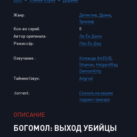
Жанр:
Детектив
,
Драма
,
Триллер
Кол-во серий:
8
Автор оригинала:
Ли Ён Джон
Режиссёр:
Пён Ён Джу
Озвучание :
Команда AniDUB
,
Shaman
,
HelgardRay
,
DemonKitty
Тайминг/звук:
Angrod
.torrent:
Скачать на нашем
торрент-трекере
ОПИСАНИЕ
БОГОМОЛ: ВЫХОД УБИЙЦЫ