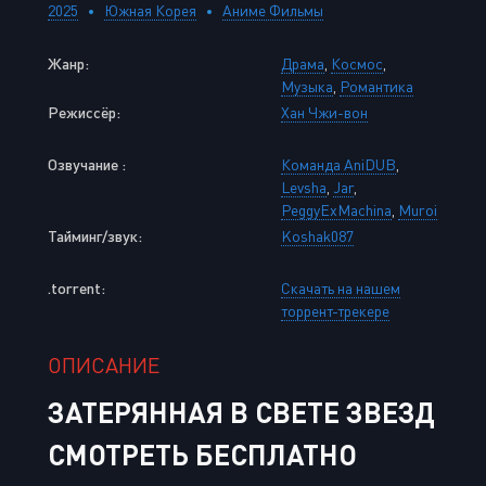
2025
Южная Корея
Аниме Фильмы
Жанр:
Драма
,
Космос
,
Музыка
,
Романтика
Режиссёр:
Хан Чжи-вон
Озвучание :
Команда AniDUB
,
Levsha
,
Jar
,
PeggyExMachina
,
Muroi
Тайминг/звук:
Koshak087
.torrent:
Скачать на нашем
торрент-трекере
ОПИСАНИЕ
ЗАТЕРЯННАЯ В СВЕТЕ ЗВЕЗД
СМОТРЕТЬ БЕСПЛАТНО