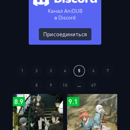
Канал AniDUB
в Discord
Присоединиться
1
2
3
4
5
6
7
8
9
10
...
67
8.9
9.1