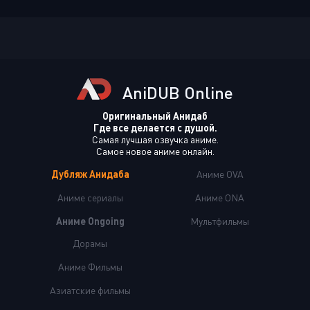
AniDUB Online
Оригинальный Анидаб
Где все делается с душой.
Самая лучшая озвучка аниме.
Самое новое аниме онлайн.
Дубляж Анидаба
Аниме OVA
Аниме сериалы
Аниме ONA
Аниме Ongoing
Мультфильмы
Дорамы
Аниме Фильмы
Азиатские фильмы