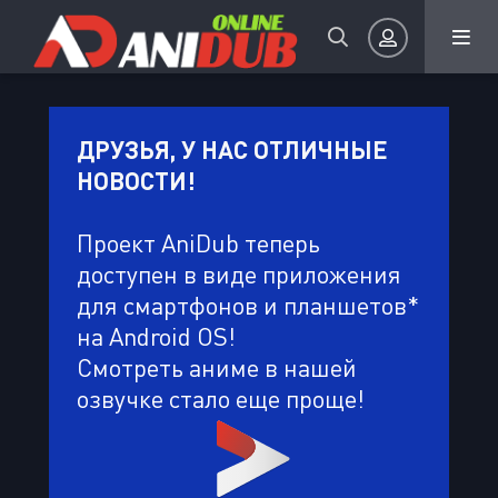
Авторизация
ДРУЗЬЯ, У НАС ОТЛИЧНЫЕ
НОВОСТИ!
Проект AniDub теперь
доступен в виде приложения
для смартфонов и планшетов*
Запомнить
на Android OS!
ВОЙТИ НА САЙТ
Смотреть аниме в нашей
озвучке стало еще проще!
Регистрация
Восстановить пароль
Или войти через