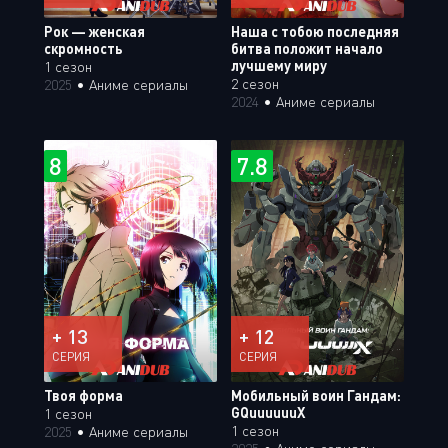
Рок — женская
Наша с тобою последняя
скромность
битва положит начало
лучшему миру
1 сезон
2 сезон
2025
•
Аниме сериалы
2024
•
Аниме сериалы
8
7.8
+ 13
+ 12
СЕРИЯ
СЕРИЯ
Твоя форма
Мобильный воин Гандам:
GQuuuuuuX
1 сезон
1 сезон
2025
•
Аниме сериалы