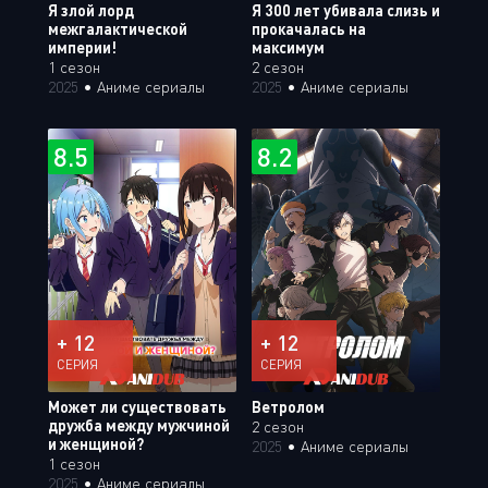
Я злой лорд
Я 300 лет убивала слизь и
межгалактической
прокачалась на
империи!
максимум
1 сезон
2 сезон
2025
•
Аниме сериалы
2025
•
Аниме сериалы
8.5
8.2
+ 12
+ 12
СЕРИЯ
СЕРИЯ
Может ли существовать
Ветролом
дружба между мужчиной
2 сезон
и женщиной?
2025
•
Аниме сериалы
1 сезон
2025
•
Аниме сериалы