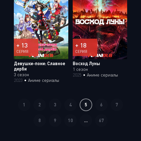
+ 13
+ 18
СЕРИЯ
СЕРИЯ
Девушки-пони: Славное
Восход Луны
дерби
1 сезон
3 сезон
2025
•
Аниме сериалы
2023
•
Аниме сериалы
1
2
3
4
5
6
7
8
9
10
...
67