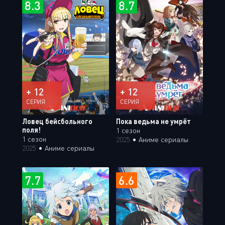
8.3
8.7
+ 12
+ 12
СЕРИЯ
СЕРИЯ
Ловец бейсбольного
Пока ведьма не умрёт
поля!
1 сезон
1 сезон
2025
•
Аниме сериалы
2025
•
Аниме сериалы
7.7
6.6