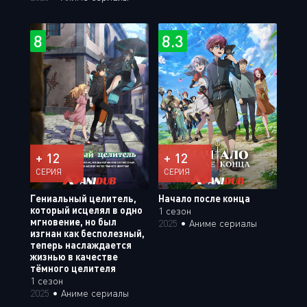
8
8.3
+ 12
+ 12
СЕРИЯ
СЕРИЯ
Гениальный целитель,
Начало после конца
который исцелял в одно
1 сезон
мгновение, но был
2025
•
Аниме сериалы
изгнан как бесполезный,
теперь наслаждается
жизнью в качестве
тёмного целителя
1 сезон
2025
•
Аниме сериалы