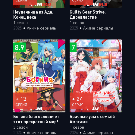
СЕРИЯ
СЕРИЯ
Неудачница из Ада:
Guilty Gear Strive:
Конец века
Двоевластие
1 сезон
1 сезон
2025
•
Аниме сериалы
2025
•
Аниме сериалы
8.9
7
+ 13
+ 24
СЕРИЯ
СЕРИЯ
Богиня благословляет
Брачные узы с семьёй
этот прекрасный мир!
Амагами
3 сезон
1 сезон
2024
•
Аниме сериалы
2024
•
Аниме сериалы