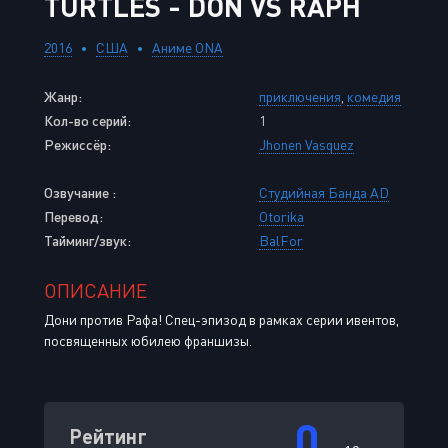
TURTLES - DON VS RAPH
2016
США
Аниме ONA
Жанр:
приключения
,
комедия
Кол-во серий:
1
Режиссёр:
Jhonen Vasquez
Озвучание :
Студийная Банда AD
Перевод:
Otorika
Тайминг/звук:
BalFor
ОПИСАНИЕ
Дони против Рафа! Спец-эпизод в рамках серии ивентов,
посвященных юбилею франшизы.
0
Рейтинг