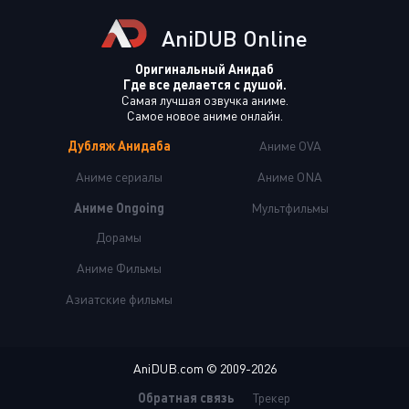
AniDUB Online
Оригинальный Анидаб
Где все делается с душой.
Самая лучшая озвучка аниме.
Самое новое аниме онлайн.
Дубляж Анидаба
Аниме OVA
Аниме сериалы
Аниме ONA
Аниме Ongoing
Мультфильмы
Дорамы
Аниме Фильмы
Азиатские фильмы
AniDUB.com © 2009-2026
Обратная связь
Трекер