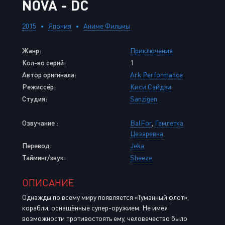
NOVA - DC
2015
Япония
Аниме Фильмы
Жанр:
Приключения
Кол-во серий:
1
Автор оригинала:
Ark Performance
Режиссёр:
Киси Сэйдзи
Студия:
Sanzigen
Озвучание :
BalFor
,
Гамлетка
Цезаревна
Перевод:
Jeka
Тайминг/звук:
Sheeze
ОПИСАНИЕ
Однажды по всему миру появляется «Туманный флот»,
корабли, оснащённые супер-оружием. Не имея
возможности противостоять ему, человечество было