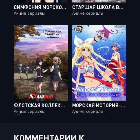
СИМФОНИЯ МОРСКОЙ СТАЛИ / AOKI HAGANE NO ARPEGGIO: ARS NOVA [12 ИЗ 12]
СТАРШАЯ ШКОЛА ВМФ: МОРСКИЕ РУСАЛКИ / HIGH SCHOOL FLEET [12 ИЗ 12]
Аниме сериалы
Аниме сериалы
ФЛОТСКАЯ КОЛЛЕКЦИЯ ТВ-2 / KANCOLLE: ITSUKA ANO UMI DE [08 ИЗ 08]
МОРСКАЯ ИСТОРИЯ: ТО, ЧТО В ТВОИХ СИЛАХ / UMI MONOGATARI: ANATA GA ITE KURETA KOTO [12 ИЗ 12]
Аниме сериалы
Аниме сериалы
КОММЕНТАРИИ К