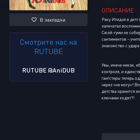
ОПИСАНИЕ
В закладки
Раку Итидзё в детс
запечатал воспомин
Сюэй-гуми не собир
сантиментов – учит
Смотрите нас на
знакомство с удара
RUTUBE
Увы, иначе никак, 
RUTUBE @AniDUB
контроля, и единст
гангстеры теперь о
через «не могу»! Вп
детства хранится и
ключами ходят?!