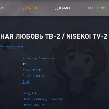
ИМЕ
ДУБЛЯЖ
ДОРАМЫ
КАТЕГОРИИ
иалы
Аниме Фильмы
АЯ ЛЮБОВЬ ТВ-2 / NISEKOI TV-2 [
oing
Азиатские фильмы
Аниме сериалы
Мультфильмы
Комедия
,
Романтика
A
Дубляж Анидаба
12
Коми Наоси
Симбо Акиюки
Shaft
JAM
,
Oriko
Наталия Ишова
,
Enzexanadu
Deven
,
SuNRiz