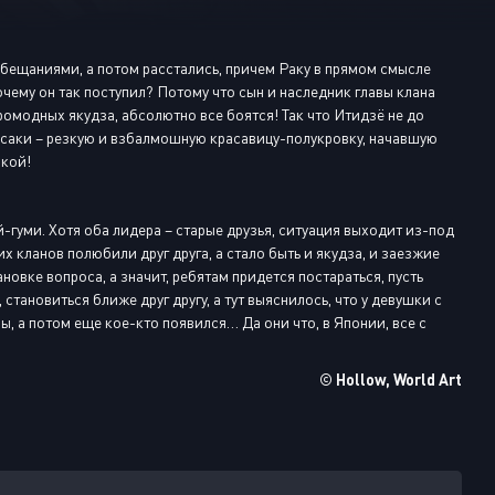
Или войти через
обещаниями, а потом расстались, причем Раку в прямом смысле
чему он так поступил? Потому что сын и наследник главы клана
аромодных якудза, абсолютно все боятся! Так что Итидзё не до
ирисаки – резкую и взбалмошную красавицу-полукровку, начавшую
шкой!
й-гуми. Хотя оба лидера – старые друзья, ситуация выходит из-под
 кланов полюбили друг друга, а стало быть и якудза, и заезжие
новке вопроса, а значит, ребятам придется постараться, пусть
становиться ближе друг другу, а тут выяснилось, что у девушки с
, а потом еще кое-кто появился… Да они что, в Японии, все с
© Hollow, World Art