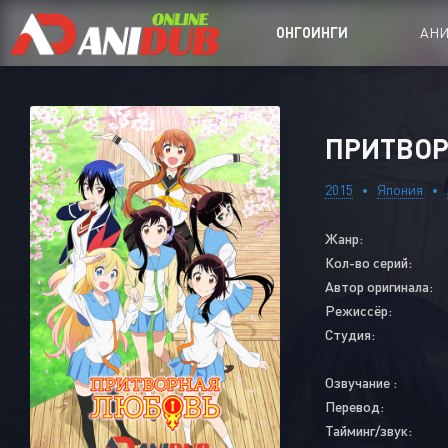
ОНГОИНГИ
АН
Аниме сер
ПРИТВОРН
Аниме Ong
2015
Япония
Аниме OVA
Жанр:
Аниме ON
Кол-во серий:
Дорамы
Автор оригинала:
Режиссёр:
Студия:
Озвучание :
Перевод:
Тайминг/звук: