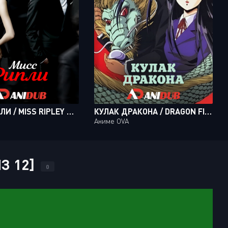
МИСC РИПЛИ / MISS RIPLEY DORAMA [08 ИЗ 16]
КУЛАК ДРАКОНА / DRAGON FIST
Аниме OVA
З 12]
0