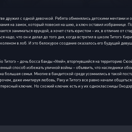
тве дружил с одной девочкой. Ребята обменялись детскими мечтами и 
ания на замок, который повесил на шею, а ключ оставил избраннице. По
ается заниматься ерундой, а хочет стать юристом – их, в отличие от ст
ься надо, что он и делал до того дня, когда встретил в школе Титогэ К
 коленом в лоб. И это белокурое создание оказалось его будущей деву
ибо Титогэ – дочь босса банды «Улей», вторгнувшейся на территорию Сюэ
венный способ избежать уличной войны – объявить, что наследники обоих
дна большая семья. Многие в бандитской среде усомнились в такой поста
рочем, даже имитируя любовь, Раку и Титогэ все равно начали общаться, 
нтересный ключик. Но схожий ключик есть и у их одноклассницы Онодэры