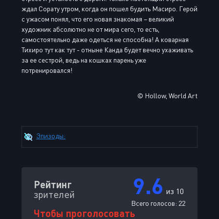
ждал Сорату утром, когда он пошел будить Масиро. Герой
с ужасом понял, что его новая знакомая – великий
художник абсолютно не от мира сего, то есть,
самостоятельно даже одеться не способна! А коварная
Тихиро тут как тут - отныне Канда будет вечно ухаживать
за ее сестрой, ведь на кошках парень уже
потренировался!
© Hollow, World Art
Эпизоды:
9.6
Рейтинг
из 10
зрителей
Всего голосов:
22
Чтобы проголосовать