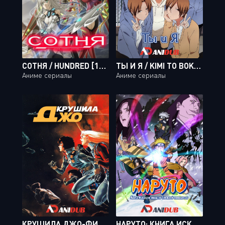
СОТНЯ / HUNDRED [12 ИЗ 12]
ТЫ И Я / KIMI TO BOKU [TV-1 + TV-2] [26 ИЗ 26]
Аниме сериалы
Аниме сериалы
КРУШИЛА ДЖО-ФИЛЬМ / CRUSHER JOE-MOVIE
НАРУТО: КНИГА ИСКУССТВ НИНДЗЯ СНЕЖНОЙ ПРИНЦЕССЫ / GEKIJOUBAN NARUTO: DAI KATSUGEKI! YUKI HIME NINPOUCHOU DATTE BA YO! [MOVIE]