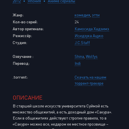
2012
Япония
Аниме сериалы
Жанр:
комедия
,
этти
Кол-во серий:
24
Автор оригинала:
Камосида Хадзимэ
Режиссёр:
Исидзука Ацуко
Студия:
J.C.Staff
Озвучание :
Shina
,
Wolfys
Перевод:
Indi
.torrent:
Скачать на нашем
торрент-трекере
ОПИСАНИЕ
В старшей школе искусств университета Суймэй есть
множество общежитий, а есть доходный дом «Сакура».
Если в общежитиях действуют строгие правила, то в
«Сакуре» можно все, недаром ее местное прозвище –