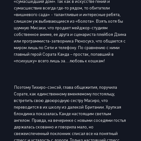
«сумасшедший дом». Так как в искусстве гений и
сумасшествие всегда где-то рядом, то обитатели
«вишневого сада» - талантливые и интересные ребята,
слишком уж выбивающиеся из «болота». Взять хотя бы
шумную Мисаки, что продает мейджор-студиям
собственное аниме, ее друга и сценариста плейбоя Дзина
или программиста-затворника Рюносукэ, что общается с
миром лишь по Сети и телефону. По сравнению с ними
главный герой Сората Канда – простак, попавший в
«психушку» всего лишь за… любовь к кошкам!
Поэтому Тихиро-сэнсэй, глава общежития, поручила
Сорате, как единственному вменяемому постояльцу,
встретить свою двоюродную сестру Масиро, что
переводится в их школу из далекой Британии. Хрупкая
блондинка показалась Канде настоящим светлым
ангелом. Правда, на вечеринке с новыми соседями гостья
держалась скованно и говорила мало, но
свежеиспеченный поклонник списал все на понятный
стресс и усталость с дороги. Только настоящий стресс