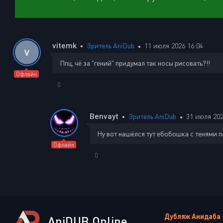
vitemk
Зритель AniDub
11 июля 2026 16:04
V
Ппц, чё за "гений" придумал так носы рисовать?!!
Офлайн
0
Benvayt
Зритель AniDub
31 июля 202
Ну вот нашёлся тут ебобошка с тенями по
Офлайн
0
Дубляж Анидаба
AniDUB Online