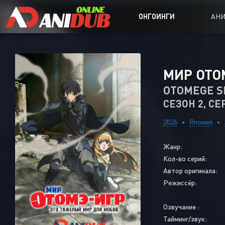
ОНГОИНГИ
АН
Аниме сер
МИР ОТО
Аниме Ong
OTOMEGE SE
СЕЗОН 2, СЕ
Аниме OVA
Аниме ON
2026
Япония
Дорамы
Жанр:
Кол-во серий:
Автор оригинала:
Режиссёр:
Озвучание :
Тайминг/звук: