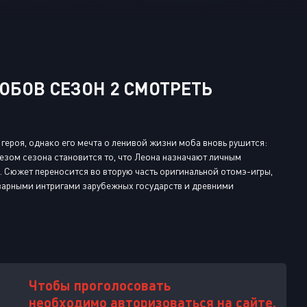
Или войти через
ОБОВ СЕЗОН 2 СМОТРЕТЬ
ероя, однако его мечта о ленивой жизни моба вновь рушится:
езом сезона становится то, что Леона назначают личным
. Сюжет переносится во вторую часть оригинальной отомэ-игры,
оварными интригами зарубежных государств и древними
Чтобы проголосовать
необходимо авторизоваться на сайте.