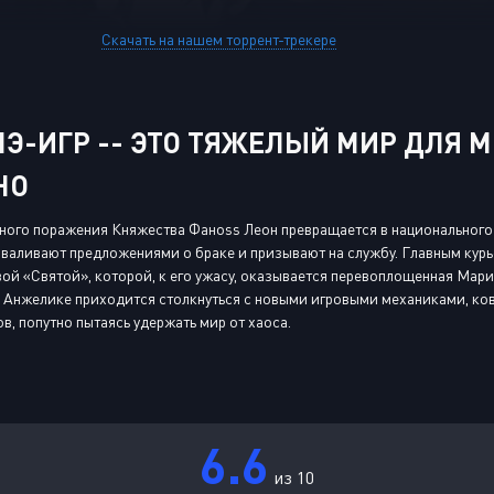
Скачать на нашем торрент-трекере
Э-ИГР -- ЭТО ТЯЖЕЛЫЙ МИР ДЛЯ М
НО
ого поражения Княжества Фанoss Леон превращается в национального г
аваливают предложениями о браке и призывают на службу. Главным курь
ой «Святой», которой, к его ужасу, оказывается перевоплощенная Мари
и Анжелике приходится столкнуться с новыми игровыми механиками, к
в, попутно пытаясь удержать мир от хаоса.
6.6
из 10