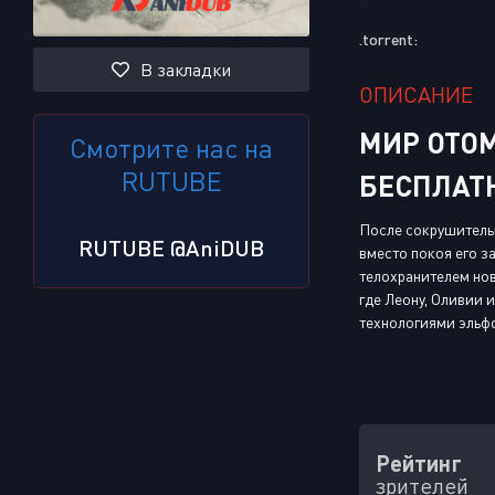
.torrent:
В закладки
ОПИСАНИЕ
МИР ОТОМ
Смотрите нас на
RUTUBE
БЕСПЛАТ
После сокрушительн
RUTUBE @AniDUB
вместо покоя его з
телохранителем нов
где Леону, Оливии 
технологиями эльфо
Рейтинг
зрителей