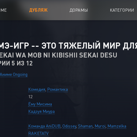
ИМЕ
ДУБЛЯЖ
ДОРАМЫ
КАТЕГОРИИ
иалы
Аниме Фильмы
МЭ-ИГР -- ЭТО ТЯЖЕЛЫЙ МИР ДЛ
oing
Азиатские фильмы
KAI WA MOB NI KIBISHII SEKAI DESU
РИИ 5 ИЗ 12
Мультфильмы
A
Дубляж Анидаба
Аниме Ongoing
Комедия
,
Романтика
12
Ёму Мисима
Кадзуя Миура
Команда AniDUB
,
Odissey
,
Shaman
,
Muroi
,
Mamzelka
RAKETATV