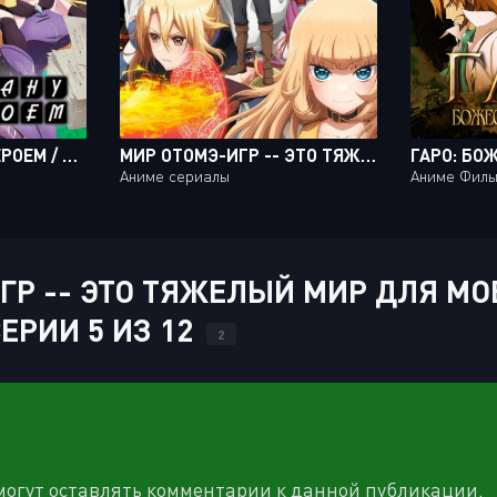
ПЕРЕСТАНУ БЫТЬ ГЕРОЕМ / YUUSHA, YAMEMASU [12 ИЗ 12]
МИР ОТОМЭ-ИГР -- ЭТО ТЯЖЕЛЫЙ МИР ДЛЯ МОБОВ / OTOMEGE SEKAI WA MOB NI KIBISHII SEKAI DESU [12 ИЗ 12]
Аниме сериалы
Аниме Фил
Р -- ЭТО ТЯЖЕЛЫЙ МИР ДЛЯ МОБ
СЕРИИ 5 ИЗ 12
2
 могут оставлять комментарии к данной публикации.