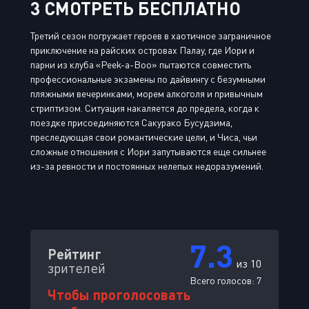
3 СМОТРЕТЬ БЕСПЛАТНО
Третий сезон погружает героев в хаотичное заграничное
приключение на райских островах Палау, где Иори и
парни из клуба «Peek-a-Boo» пытаются совместить
профессиональные экзамены по дайвингу с безумными
пляжными вечеринками, морем алкоголя и привычным
стриптизом. Ситуация накаляется до предела, когда к
поездке присоединяются Сакурако Бусудзима,
преследующая свои романтические цели, и Чиса, чьи
сложные отношения с Иори запутываются еще сильнее
из-за ревности и постоянных нелепых недоразумений.
7.3
Рейтинг
из 10
зрителей
Всего голосов:
7
Чтобы проголосовать