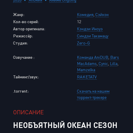
Жанр:
Комедия
,
Сэйнэн
Кол-во серий:
12
Автор оригинала:
Кэндзи Иноуэ
Режиссёр:
Синдзи Такамацу
Студия:
Zero-G
Озвучание :
Команда AniDUB
,
Bars
MacAdams
,
Cynic
,
Lilla
,
Mamzelka
Тайминг/звук:
RAKETATV
.torrent:
Скачать на нашем
торрент-трекере
ОПИСАНИЕ
НЕОБЪЯТНЫЙ ОКЕАН СЕЗОН