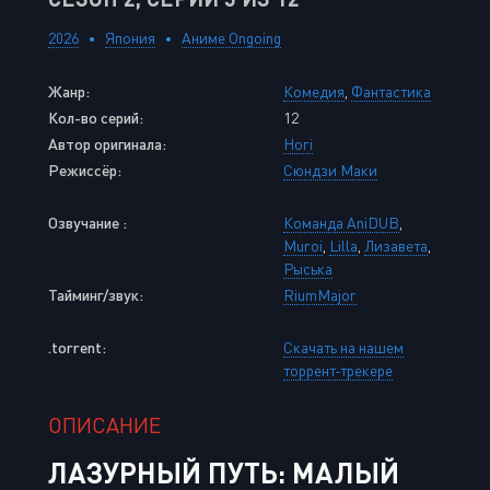
2026
Япония
Аниме Ongoing
Жанр:
Комедия
,
Фантастика
Кол-во серий:
12
Автор оригинала:
Hori
Режиссёр:
Сюндзи Маки
Озвучание :
Команда AniDUB
,
Muroi
,
Lilla
,
Лизавета
,
Рыська
Тайминг/звук:
RiumMajor
.torrent:
Скачать на нашем
торрент-трекере
ОПИСАНИЕ
ЛАЗУРНЫЙ ПУТЬ: МАЛЫЙ