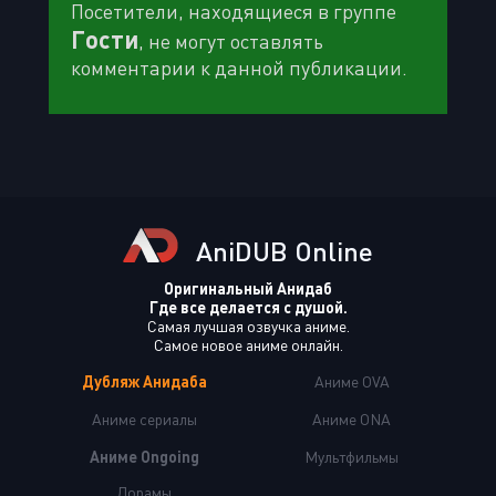
Посетители, находящиеся в группе
Гости
, не могут оставлять
комментарии к данной публикации.
AniDUB Online
Оригинальный Анидаб
Где все делается с душой.
Самая лучшая озвучка аниме.
Самое новое аниме онлайн.
Дубляж Анидаба
Аниме OVA
Аниме сериалы
Аниме ONA
Аниме Ongoing
Мультфильмы
Дорамы