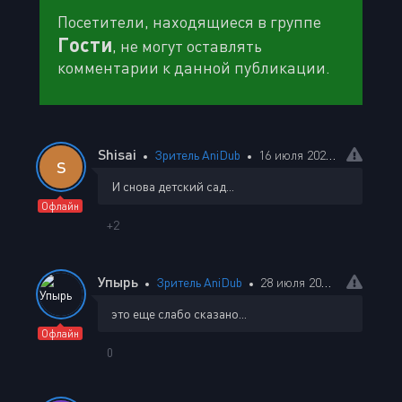
Посетители, находящиеся в группе
Гости
, не могут оставлять
комментарии к данной публикации.
Shisai
Зритель AniDub
16 июля 2026 04:20
S
И снова детский сад...
Офлайн
+2
Упырь
Зритель AniDub
28 июля 2026 19:58
это еще слабо сказано...
Офлайн
0