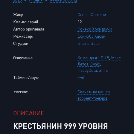
Жанр:
Сёнен
,
Фэнтези
Кол-во серий:
12
Автор оригинала:
Конэко Хосидзуки
Режиссёр:
Ёсинобу Касай
Студия:
Brains Base
Озвучание :
Команда AniDUB
,
Макс
Летов
,
Cynic
,
HappyCola
,
Shiro
Тайминг/звук:
Evil
.torrent:
Скачать на нашем
торрент-трекере
ОПИСАНИЕ
КРЕСТЬЯНИН 999 УРОВНЯ