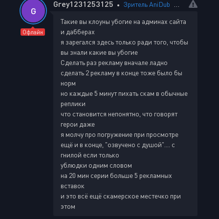
Grey1231253125
Зритель AniDub
1 августа 20
G
Такие вы клоуны убогие на админах сайта
и дабберах
Офлайн
я зарегался здесь только ради того, чтобы
вы знали какие вы убогие
Сделать раз рекламу вначале ладно
сделать 2 рекламу в конце тоже было бы
норм
но каждые 5 минут пихать скам в обычные
реплики
что становится непонятно, что говорят
герои даже
я молчу про погружение при просмотре
ещё и в конце, "озвучено с душой".... с
гнилой если только
ублюдки одним словом
на 20 мин серии больше 5 рекламных
вставок
и это всё ещё скамерское местечко при
этом