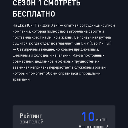
СЕЗОН 1 СМОТРЕТЬ
БЕСПЛАТНО
Ча Джи Юн (Пак Джи Хён) — опытная сотрудница крупной
компании, которая полностью выгорела на работе и
поставила крест на личной жизни. Ее привычная рутина
рушится, когда отдел возглавляет Кан Си У (Сео Ин Гук)
— безупречный внешне, но крайне придирчивый,
циничный и холодный начальник. Из-за постоянных
совместных дедлайнов и офисных трудностей их
взаимная неприязнь перерастает в служебный роман,
который помогает обоим справиться с прошлыми
травмами.
10
Рейтинг
из 10
зрителей
Всего голосов:
6