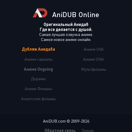
AniDUB Online
Оригинальный Анидаб
Где все делается с душой.
Самая лучшая озвучка аниме.
Самое новое аниме онлайн.
Дубляж Анидаба
Аниме OVA
Аниме сериалы
Аниме ONA
Аниме Ongoing
Мультфильмы
Дорамы
Аниме Фильмы
Азиатские фильмы
AniDUB.com © 2009-2026
Обратная связь
Трекер