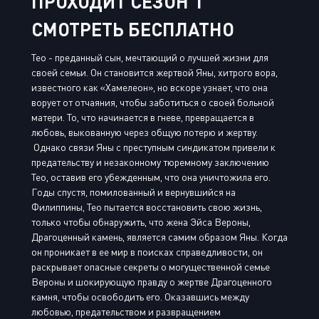
ПРОХОДИТ СЕЗОН 1
СМОТРЕТЬ БЕСПЛАТНО
Тео - преданный сын, мечтающий о лучшей жизни для
своей семьи. Он становится жертвой Яны, хитрого вора,
известного как «Хамелеон», но вскоре узнает, что она
ворует от отчаяния, чтобы заботиться о своей больной
матери. То, что начинается в гневе, превращается в
любовь, выкованную через общую потерю и жертву.
Однако связи Яны с преступным синдикатом привели к
предательству и незаконному тюремному заключению
Тео, оставив его убежденным, что она уничтожила его.
Годы спустя, помилованный и вернувшийся на
Филиппины, Тео пытается восстановить свою жизнь,
только чтобы обнаружить, что жена Эйса Вероны,
Драгоценный камень, является самим образом Яны. Когда
он проникает в ее мир в поисках справедливости, он
раскрывает опасные секреты о могущественной семье
Вероны и шокирующую правду о жертве Драгоценного
камня, чтобы освободить его. Оказавшись между
любовью, предательством и развращением