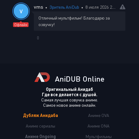
vms
Зритель AniDub
8 июля 2026 22:54
V
Отличный мультфильм! Благодарю за
озвучку!
Офлайн
0
AniDUB Online
Оригинальный Анидаб
Где все делается с душой.
Самая лучшая озвучка аниме.
Самое новое аниме онлайн.
Дубляж Анидаба
Аниме OVA
Аниме сериалы
Аниме ONA
Аниме Ongoing
Мультфильмы