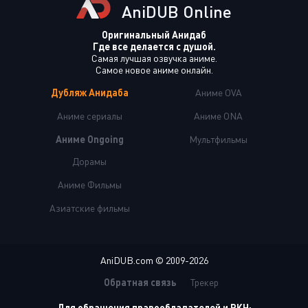
AniDUB Online
Оригинальный Анидаб
Где все делается с душой.
Самая лучшая озвучка аниме.
Самое новое аниме онлайн.
Дубляж Анидаба
Аниме OVA
Аниме сериалы
Аниме ONA
Аниме Ongoing
Мультфильмы
Дорамы
Аниме Фильмы
Азиатские фильмы
AniDUB.com © 2009-2026
Обратная связь
Трекер
Для обращения правообладателей и РКН: