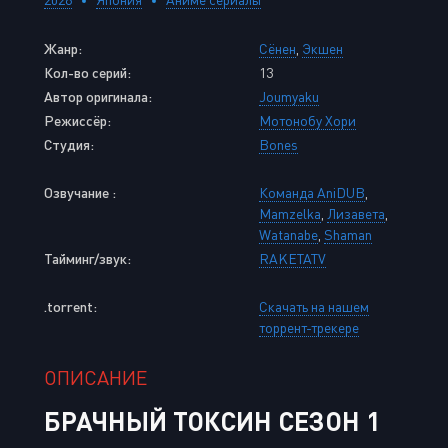
Жанр:
Сёнен
,
Экшен
Кол-во серий:
13
Автор оригинала:
Joumyaku
Режиссёр:
Мотонобу Хори
Студия:
Bones
Озвучание :
Команда AniDUB
,
Mamzelka
,
Лизавета
,
Watanabe
,
Shaman
Тайминг/звук:
RAKETATV
.torrent:
Скачать на нашем
торрент-трекере
ОПИСАНИЕ
БРАЧНЫЙ ТОКСИН СЕЗОН 1