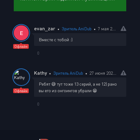
evan_zar
Зритель AniDub
7 мая 2026 04:24
E
Вместе с тобой :)
Офлайн
0
Kathy
Зритель AniDub
27 июня 2026 13:35
Ребят 😅 тут тоже 13 серий, а не 12) рано
вы его из онгоингов убрали 😁
Офлайн
0