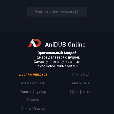
Открыть все отзывы (6)
AniDUB Online
Оригинальный Анидаб
Где все делается с душой.
Самая лучшая озвучка аниме.
Самое новое аниме онлайн.
Дубляж Анидаба
Аниме OVA
Аниме сериалы
Аниме ONA
Аниме Ongoing
Мультфильмы
Дорамы
Аниме Фильмы