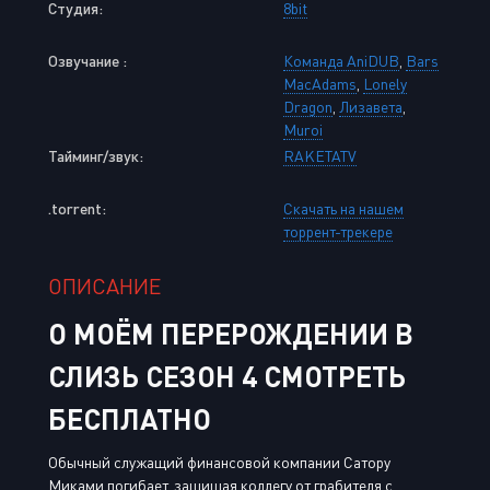
Студия:
8bit
Озвучание :
Команда AniDUB
,
Bars
MacAdams
,
Lonely
Dragon
,
Лизавета
,
Muroi
Тайминг/звук:
RAKETATV
.torrent:
Скачать на нашем
торрент-трекере
ОПИСАНИЕ
О МОЁМ ПЕРЕРОЖДЕНИИ В
СЛИЗЬ СЕЗОН 4 СМОТРЕТЬ
БЕСПЛАТНО
Обычный служащий финансовой компании Сатору
Миками погибает, защищая коллегу от грабителя с