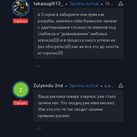
takasugi013_
Зритель AniDub
18 апреля 2026 22:28
в 3 серии в лабиринте они прям как
разрабы, занялись гейм балансом. начали
Офлайн
с адаптирования сложности левелов под
слабаков и "уравниванием" имбовых
игроков))))) и в процессе оного успели не
раз обосраться))) как же все это до хохота
исторично))))
+1
Zulyondu 2nd
Зритель AniDub
6 июня 2026 15:02
Z
Ваша реклама поверх озвучки, уже стала
громче нее. Это пиздец уже невозможно.
Офлайн
Или это кто-то так сводит своими
кривыми руками.
+2