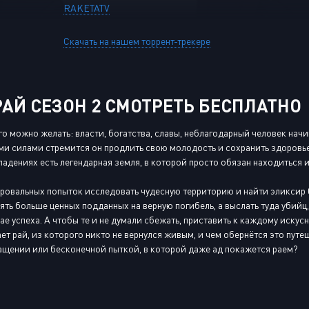
RAKETATV
Скачать на нашем торрент-трекере
АЙ СЕЗОН 2 СМОТРЕТЬ БЕСПЛАТНО
его можно желать: власти, богатства, славы, неблагодарный человек на
ми силами стремится он продлить свою молодость и сохранить здоровье. 
 владениях есть легендарная земля, в которой просто обязан находиться
ровальных попыток исследовать чудесную территорию и найти эликсир
ять больше ценных подданных на верную погибель, а выслать туда убий
ае успеха. А чтобы те и не думали сбежать, приставить к каждому иску
ет рай, из которого никто не вернулся живым, и чем обернётся это пут
ащении или бесконечной пыткой, в которой даже ад покажется раем?