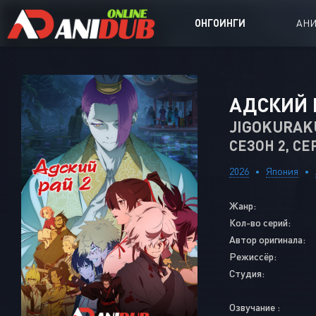
ОНГОИНГИ
АН
Аниме сер
АДСКИЙ 
Аниме Ong
JIGOKURAK
СЕЗОН 2, СЕ
Аниме OVA
Аниме ON
2026
Япония
Дорамы
Жанр:
Кол-во серий:
Автор оригинала:
Режиссёр:
Студия:
Озвучание :