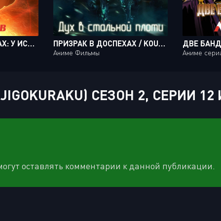
ПРИЗРАК В ДОСПЕХАХ: У ИСТОКОВ - АЛЬТЕРНАТИВНАЯ АРХИТЕКТУРА / KOUKAKU KIDOUTAI ARISE: ALTERNATIVE ARCHITECTURE [10 ИЗ 10]
ПРИЗРАК В ДОСПЕХАХ / KOUKAKU KIDOUTAI [MOVIE]
Аниме Фильмы
Аниме сери
IGOKURAKU) СЕЗОН 2, СЕРИИ 12 
 могут оставлять комментарии к данной публикации.