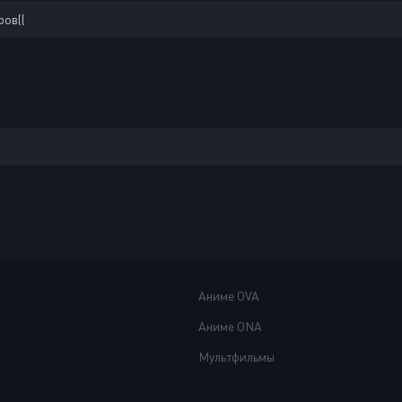
ров((
Аниме OVA
Аниме ONA
Мультфильмы