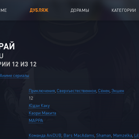
ИМЕ
ДУБЛЯЖ
ДОРАМЫ
КАТЕГОРИИ
иалы
Аниме Фильмы
РАЙ
oing
Азиатские фильмы
U
РИИ 12 ИЗ 12
Мультфильмы
A
Дубляж Анидаба
Аниме сериалы
Приключения
,
Сверхъестественное
,
Сёнен
,
Экшен
12
Юдзи Каку
Каори Макита
MAPPA
Команда AniDUB
,
Bars MacAdams
,
Shaman
,
Mamzelka
,
Lil