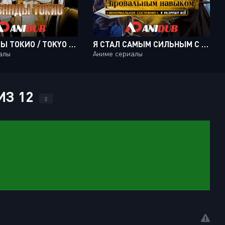
ДВЕ БАНДЫ ТОКИО / TOKYO TRIBE 2 [13 ИЗ 13]
Я СТАЛ САМЫМ СИЛЬНЫМ С ПРОВАЛЬНЫМ НАВЫКОМ «НЕНОРМАЛЬНОЕ СОСТОЯНИЕ», Я РАЗРУШУ ВСЁ / HAZUREWAKU NO "JOUTAI IJOU SKILL" DE SAIKYOU NI NATTA ORE GA SUBETE WO JUURIN SURU MADE [12 ИЗ 12]
алы
Аниме сериалы
ИЗ 12
2