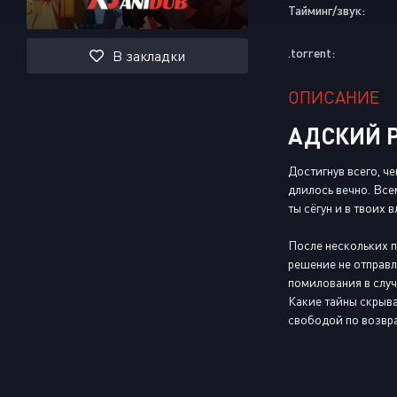
Тайминг/звук:
.torrent:
В закладки
ОПИСАНИЕ
АДСКИЙ Р
Достигнув всего, ч
длилось вечно. Все
ты сёгун и в твоих
После нескольких п
решение не отправл
помилования в случ
Какие тайны скрыва
свободой по возвр