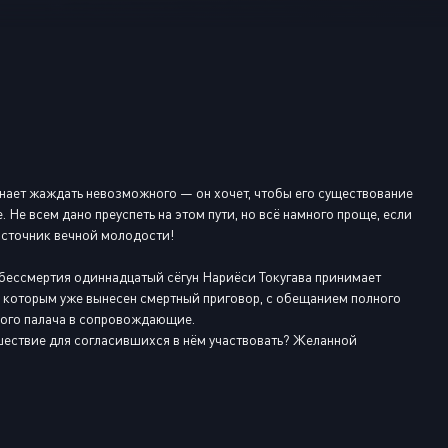
Или войти через
чинает жаждать невозможного — он хочет, чтобы его существование
Не всем дано преуспеть на этом пути, но всё намного проще, если
 источник вечной молодости!
 бессмертия одиннадцатый сёгун Нариёси Токугава принимает
ц, которым уже вынесен смертный приговор, с обещанием полного
сного палача в сопровождающие.
ешествие для согласившихся в нём участвовать? Желанной