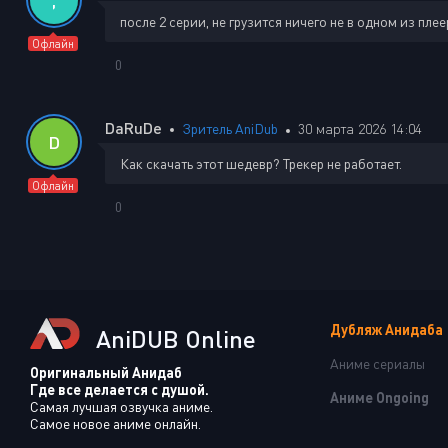
после 2 серии, не грузится ничего не в одном из плее
Офлайн
0
DaRuDe
Зритель AniDub
30 марта 2026 14:04
D
Как скачать этот шедевр? Трекер не работает.
Офлайн
0
Дубляж Анидаба
AniDUB Online
Аниме сериалы
Оригинальный Анидаб
Где все делается с душой.
Аниме Ongoing
Самая лучшая озвучка аниме.
Самое новое аниме онлайн.