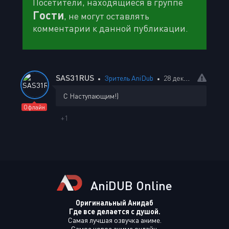
Посетители, находящиеся в группе
Гости
, не могут оставлять
комментарии к данной публикации.
SAS31RUS
Зритель AniDub
28 декабря 2025 02:06
С Наступающим!)
Офлайн
+1
AniDUB Online
Оригинальный Анидаб
Где все делается с душой.
Самая лучшая озвучка аниме.
Самое новое аниме онлайн.