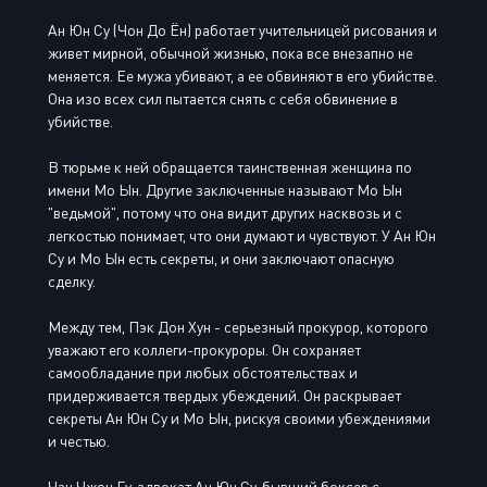
Ан Юн Су (Чон До Ён) работает учительницей рисования и
живет мирной, обычной жизнью, пока все внезапно не
меняется. Ее мужа убивают, а ее обвиняют в его убийстве.
Она изо всех сил пытается снять с себя обвинение в
убийстве.
В тюрьме к ней обращается таинственная женщина по
имени Мо Ын. Другие заключенные называют Мо Ын
"ведьмой", потому что она видит других насквозь и с
легкостью понимает, что они думают и чувствуют. У Ан Юн
Су и Мо Ын есть секреты, и они заключают опасную
сделку.
Между тем, Пэк Дон Хун - серьезный прокурор, которого
уважают его коллеги-прокуроры. Он сохраняет
самообладание при любых обстоятельствах и
придерживается твердых убеждений. Он раскрывает
секреты Ан Юн Су и Мо Ын, рискуя своими убеждениями
и честью.
Чан Чжон Гу, адвокат Ан Юн Су, бывший боксер с