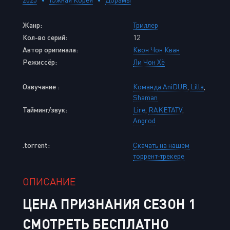
Жанр:
Триллер
Кол-во серий:
12
Автор оригинала:
Квон Чон Кван
Режиссёр:
Ли Чон Хё
Озвучание :
Команда AniDUB
,
Lilla
,
Shaman
Тайминг/звук:
Lire
,
RAKETATV
,
Angrod
.torrent:
Скачать на нашем
торрент-трекере
ОПИСАНИЕ
ЦЕНА ПРИЗНАНИЯ СЕЗОН 1
СМОТРЕТЬ БЕСПЛАТНО