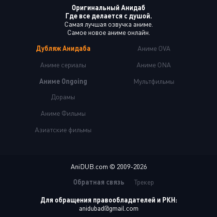
Оригинальный Анидаб
Где все делается с душой.
Самая лучшая озвучка аниме.
Самое новое аниме онлайн.
Дубляж Анидаба
Аниме OVA
Аниме сериалы
Аниме ONA
Аниме Ongoing
Мультфильмы
Дорамы
Аниме Фильмы
Азиатские фильмы
AniDUB.com © 2009-2026
Обратная связь
Трекер
Для обращения правообладателей и РКН:
anidubad@gmail.com