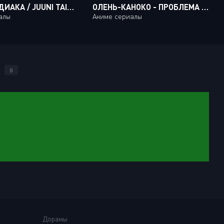
ВОЙНА ЗОДИАКА / JUUNI TAISEN [12 ИЗ 12]
ОЛЕНЬ-КАНОКО - ПРОБЛЕМА КОШИ-ЧАН / SHIKANOKO NOKONOKO KOSHITANTAN [12 ИЗ 12]
алы
Аниме сериалы
2
0
Дорамы