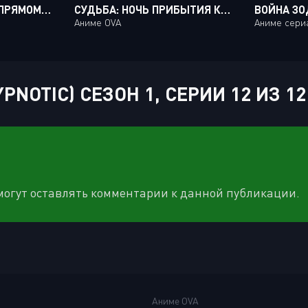
ЭНДО И КОБАЯСИ В ПРЯМОМ ЭФИРЕ КОММЕНТИРУЮТ ЗЛОДЕЙКУ / TSUNDERE AKUYAKU REIJOU LISELOTTE TO JIKKYOU NO ENDOU-KUN TO KAISETSU NO KOBAYASHI-SAN [12 ИЗ 12]
СУДЬБА: НОЧЬ ПРИБЫТИЯ КОМПИЛЯЦИЯ / FATE: STAY NIGHT REPRODUCTION [2 ИЗ 2]
Аниме OVA
Аниме сери
NOTIC) СЕЗОН 1, СЕРИИ 12 ИЗ 1
 могут оставлять комментарии к данной публикации.
Аниме OVA