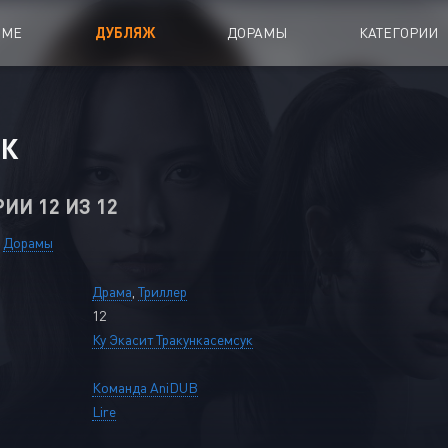
ИМЕ
ДУБЛЯЖ
ДОРАМЫ
КАТЕГОРИИ
иалы
Аниме Фильмы
ИК
oing
Азиатские фильмы
РИИ 12 ИЗ 12
Мультфильмы
A
Дубляж Анидаба
Дорамы
Драма
,
Триллер
12
Ку Экасит Тракункасемсук
Команда AniDUB
Lire