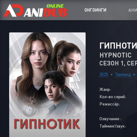
ОНГОИНГИ
АН
Аниме сер
ГИПНОТ
Аниме Ong
HYPNOTIC
СЕЗОН 1, СЕ
Аниме OVA
Аниме ON
2025
Таиланд
Дорамы
Жанр:
Кол-во серий:
Режиссёр:
Озвучание :
Тайминг/звук: