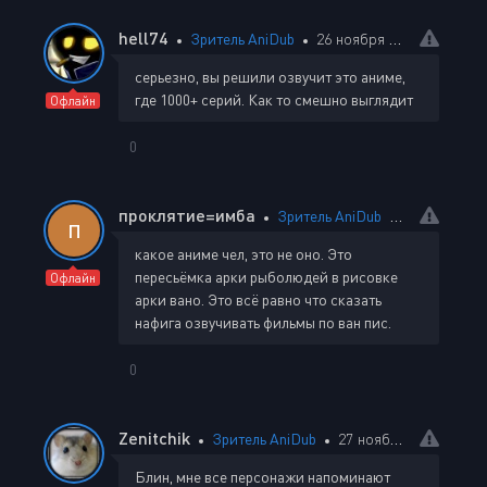
hell74
Зритель AniDub
26 ноября 2024 02:30
серьезно, вы решили озвучит это аниме,
где 1000+ серий. Как то смешно выглядит
Офлайн
0
проклятие=имба
Зритель AniDub
23 декабря 
П
какое аниме чел, это не оно. Это
пересьёмка арки рыболюдей в рисовке
Офлайн
арки вано. Это всё равно что сказать
нафига озвучивать фильмы по ван пис.
0
Zenitchik
Зритель AniDub
27 ноября 2024 15:27
Блин, мне все персонажи напоминают