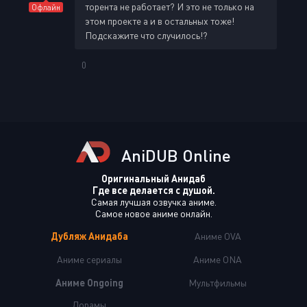
торента не работает? И это не только на
Офлайн
этом проекте а и в остальных тоже!
Подскажите что случилось!?
0
AniDUB Online
Оригинальный Анидаб
Где все делается с душой.
Самая лучшая озвучка аниме.
Самое новое аниме онлайн.
Дубляж Анидаба
Аниме OVA
Аниме сериалы
Аниме ONA
Аниме Ongoing
Мультфильмы
Дорамы