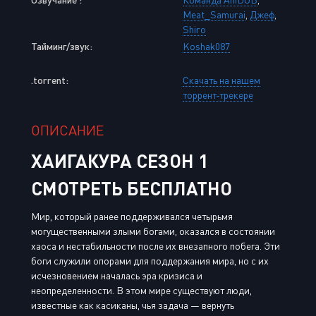
Meat_Samurai
,
Джеф
,
Shiro
Тайминг/звук:
Koshak087
.torrent:
Скачать на нашем
торрент-трекере
ОПИСАНИЕ
ХАИГАКУРА СЕЗОН 1
СМОТРЕТЬ БЕСПЛАТНО
Мир, который ранее поддерживался четырьмя
могущественными злыми богами, оказался в состоянии
хаоса и нестабильности после их внезапного побега. Эти
боги служили опорами для поддержания мира, но с их
исчезновением началась эра кризиса и
неопределенности. В этом мире существуют люди,
известные как касиканы, чья задача — вернуть