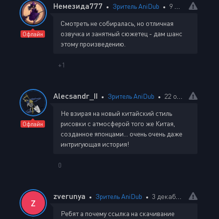
Немезида777
Зритель AniDub
9 октября 2024 16:49
Смотреть не собиралась, но отличная
озвучка и занятный сюжетец - дам шанс
Офлайн
этому произведению.
+1
Alecsandr_II
Зритель AniDub
22 октября 2024 14:10
Не взирая на новый китайский стиль
рисовки с атмосферой того же Китая,
Офлайн
созданное японцами... очень очень даже
интригующая история!
0
zverunya
Зритель AniDub
3 декабря 2024 13:28
Z
Ребят а почему ссылка на скачивание