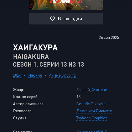
В закладки
26 сен 2025
ХАИГАКУРА
HAIGAKURA
СЕЗОН 1, СЕРИИ 13 ИЗ 13
2024
Япония
Аниме Ongoing
Жанр:
Дзёсей
,
Фэнтези
Кол-во серий:
13
Автор оригинала:
Синобу Такаяма
Режиссёр:
Дзюнъити Ямамото
Студия:
Typhoon Graphics
Озвучание :
Команда AniDUB
,