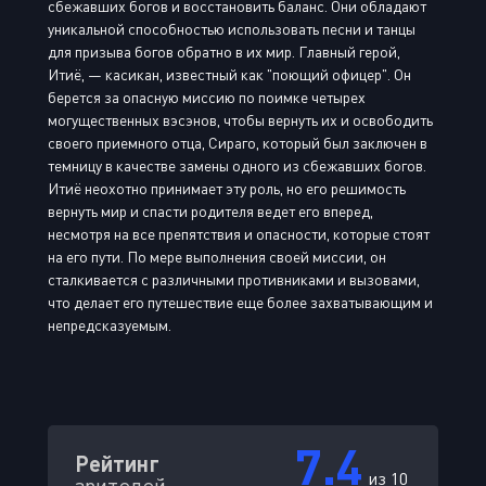
сбежавших богов и восстановить баланс. Они обладают
уникальной способностью использовать песни и танцы
для призыва богов обратно в их мир. Главный герой,
Итиё, — касикан, известный как "поющий офицер". Он
берется за опасную миссию по поимке четырех
могущественных вэсэнов, чтобы вернуть их и освободить
своего приемного отца, Сираго, который был заключен в
темницу в качестве замены одного из сбежавших богов.
Итиё неохотно принимает эту роль, но его решимость
вернуть мир и спасти родителя ведет его вперед,
несмотря на все препятствия и опасности, которые стоят
на его пути. По мере выполнения своей миссии, он
сталкивается с различными противниками и вызовами,
что делает его путешествие еще более захватывающим и
непредсказуемым.
7.4
Рейтинг
из 10
зрителей