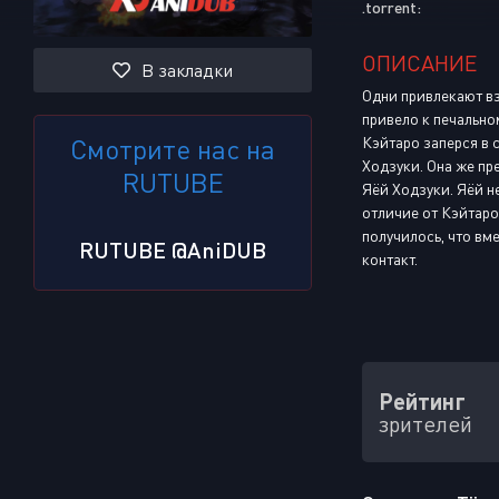
.torrent:
ОПИСАНИЕ
В закладки
Одни привлекают вз
привело к печальном
Смотрите нас на
Кэйтаро заперся в 
Ходзуки. Она же пр
RUTUBE
Яёй Ходзуки. Яёй не
отличие от Кэйтаро
получилось, что вм
RUTUBE @AniDUB
контакт.
Рейтинг
зрителей