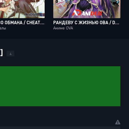
ИСКУССТВО ОБМАНА / CHEATING CRAFT [12 ИЗ 12]
РАНДЕВУ С ЖИЗНЬЮ ОВА / DATE A LIVE OVA
алы
Аниме OVA
5]
4