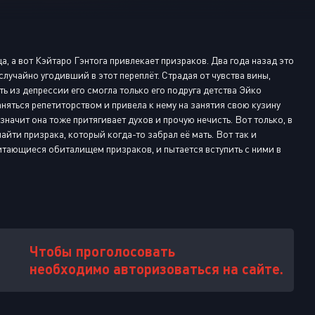
Или войти через
а, а вот Кэйтаро Гэнтога привлекает призраков. Два года назад это
 случайно угодивший в этот переплёт. Страдая от чувства вины,
ь из депрессии его смогла только его подруга детства Эйко
няться репетиторством и привела к нему на занятия свою кузину
 значит она тоже притягивает духов и прочую нечисть. Вот только, в
айти призрака, который когда-то забрал её мать. Вот так и
итающиеся обиталищем призраков, и пытается вступить с ними в
Чтобы проголосовать
необходимо авторизоваться на сайте.