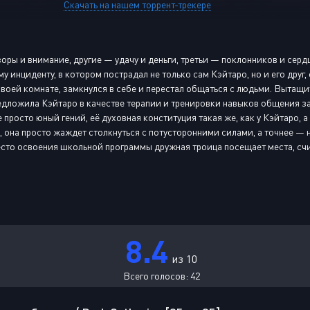
Скачать на нашем торрент-трекере
оры и внимание, другие — удачу и деньги, третьи — поклонников и сердц
у инциденту, в котором пострадал не только сам Кэйтаро, но и его друг,
своей комнате, замкнулся в себе и перестал общаться с людьми. Вытащит
едложила Кэйтаро в качестве терапии и тренировки навыков общения за
 просто юный гений, её духовная конституция такая же, как у Кэйтаро, а
, она просто жаждет столкнуться с потусторонними силами, а точнее — н
есто освоения школьной программы дружная троица посещает места, сч
8.4
из 10
Всего голосов:
42