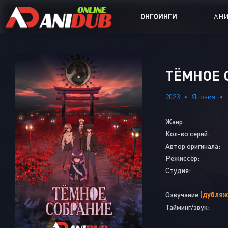
ОНГОИНГИ
АН
Аниме сер
ТЁМНОЕ С
Аниме Ong
2023
Япония
Аниме OVA
Жанр:
Аниме ON
Кол-во серий:
Дорамы
Автор оригинала:
Режиссёр:
Студия:
Озвучание
(дубляж
Тайминг/звук: