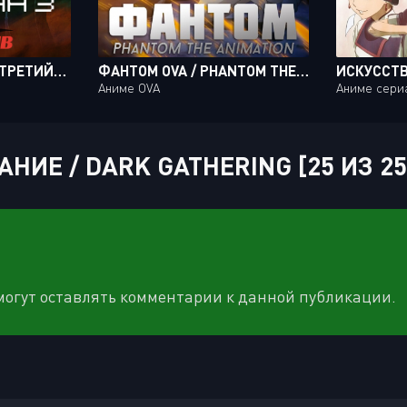
ПЕРСОНА 3 (ФИЛЬМ ТРЕТИЙ) / PERSONA 3 THE MOVIE: FALLING DOWN [MOVIE]
ФАНТОМ OVA / PHANTOM THE ANIMATION [03 ИЗ 03]
Аниме OVA
Аниме сери
НИЕ / DARK GATHERING [25 ИЗ 2
 могут оставлять комментарии к данной публикации.