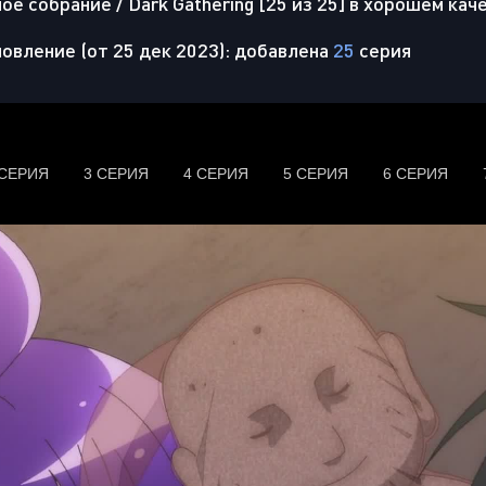
е собрание / Dark Gathering [25 из 25] в хорошем кач
овление (от 25 дек 2023): добавлена
25
серия