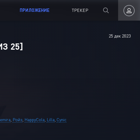
ПРИЛОЖЕНИЕ
ТРЕКЕР
25 дек 2023
Авторизация
З 25]
Запомнить
ВОЙТИ НА САЙТ
emira
,
Ройз
,
HappyCola
,
Lilla
,
Cynic
Регистрация
Восстановить пароль