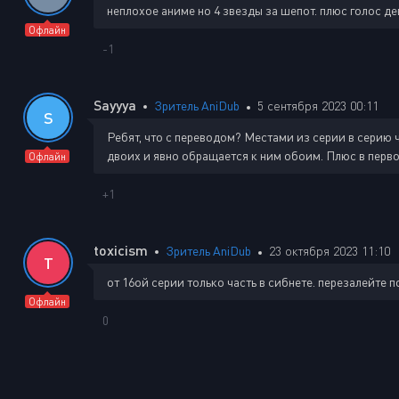
неплохое аниме но 4 звезды за шепот. плюс голос д
Офлайн
-1
Sayyya
Зритель AniDub
5 сентября 2023 00:11
S
Ребят, что с переводом? Местами из серии в серию чу
двоих и явно обращается к ним обоим. Плюс в первой
Офлайн
+1
toxicism
Зритель AniDub
23 октября 2023 11:10
T
от 16ой серии только часть в сибнете. перезалейте 
Офлайн
0