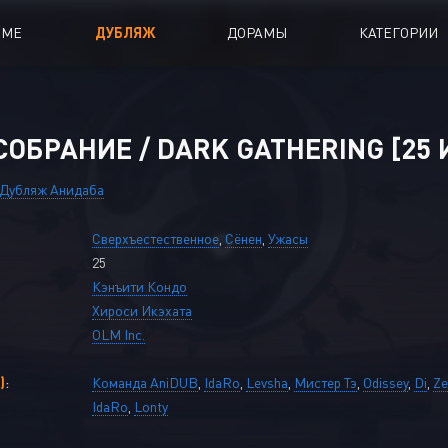
ИМЕ
ДУБЛЯЖ
ДОРАМЫ
КАТЕГОРИИ
иалы
Аниме Фильмы
ОБРАНИЕ / DARK GATHERING [25 И
oing
Азиатские фильмы
Дубляж Анидаба
Мультфильмы
Сверхъестественное
,
Сёнен
,
Ужасы
A
Дубляж Анидаба
25
Кэнъити Кондо
Хироси Икэхата
OLM Inc.
)
:
Команда AniDUB
,
IdaRo
,
Levsha
,
Мистер Тэ
,
Odissey
,
Di
,
Ze
IdaRo
,
Lonty