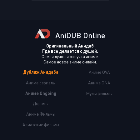
AniDUB Online
Оригинальный Анидаб
Где все делается с душой.
Самая лучшая озвучка аниме.
Самое новое аниме онлайн.
Дубляж Анидаба
Аниме OVA
Аниме сериалы
Аниме ONA
Аниме Ongoing
Мультфильмы
Дорамы
Аниме Фильмы
Азиатские фильмы