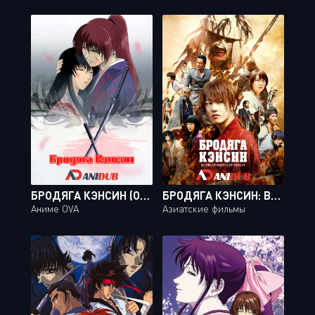
БРОДЯГА КЭНСИН (OVA-1) / RUROUNI KENSHIN: MEIJI KENKAKU ROMANTAN - TSUIOKU HEN [04 ИЗ 04]
БРОДЯГА КЭНСИН: ВЕЛИКИЙ КИОТСКИЙ ПОЖАР / RUROUNI KENSHIN: KYOTO INFERNO
Аниме OVA
Азиатские фильмы