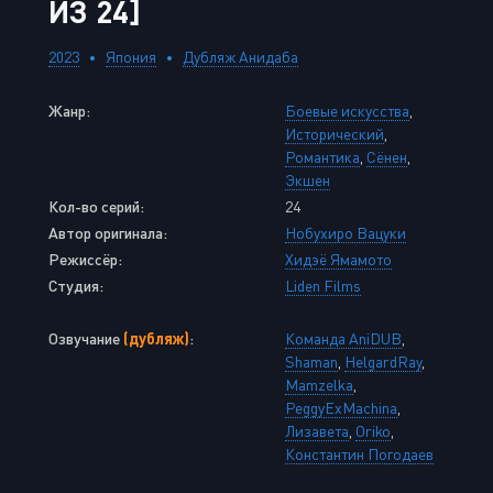
ИЗ 24]
2023
Япония
Дубляж Анидаба
Жанр:
Боевые искусства
,
Исторический
,
Романтика
,
Сёнен
,
Экшен
Кол-во серий:
24
Автор оригинала:
Нобухиро Вацуки
Режиссёр:
Хидэё Ямамото
Студия:
Liden Films
Озвучание
(дубляж)
:
Команда AniDUB
,
Shaman
,
HelgardRay
,
Mamzelka
,
PeggyExMachina
,
Лизавета
,
Oriko
,
Константин Погодаев