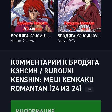
БРОДЯГА КЭНСИН - ФИЛЬМ / SAMURAI X: THE MOTION PICTURE [MOVIE]
БРОДЯГА КЭНСИН OVA-2 / SAMURAI X: REFLECTION [02 ИЗ 02]
Аниме Фильмы
Аниме OVA
КОММЕНТАРИИ К БРОДЯГА
КЭНСИН / RUROUNI
KENSHIN: MEIJI KENKAKU
ROMANTAN [24 ИЗ 24]
10
ИНФОРМАЦИЯ