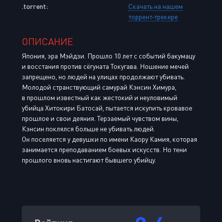
.torrent:
Скачать на нашем
торрент-трекере
ОПИСАНИЕ
Япония, эра Мэйдзи. Прошло 10 лет с событий бакумацу
и восстания против сёгуната Токугава. Ношение мечей
запрещено, но людей на улицах продолжают убивать.
Молодой странствующий самурай Кэнсин Химура,
в прошлом известный как жестокий и неуловимый
убийца Хитокири Батосай, пытается искупить кровавое
прошлое и свои деяния. Терзаемый чувством вины,
Кэнсин поклялся больше не убивать людей.
Он поселяется у девушки по имени Каору Камия, которая
занимается преподаванием боевых искусств. Но тени
прошлого вновь настигают бывшего убийцу.