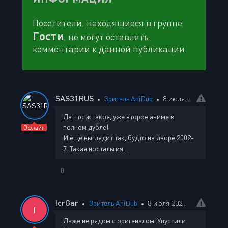
Посетители, находящиеся в группе
Гости
, не могут оставлять
комментарии к данной публикации.
SAS31RUS
Зритель AniDub
8 июля 2023 01:07
Да что ж такое, уже второе аниме в
полном дубле)
Офлайн
И еще выглядит так, будто на дворе 2002-
7. Такая ностальгия...
0
IcrGar
Зритель AniDub
8 июля 2023 01:24
I
Даже не рядом с оригеналом. Упустили