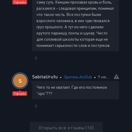
саму суть. Кеншин прохавал кровь и боль,
Офлайн
раскаялся - следовал принципам, понимал
что такое честь. Все поступки были
взрослого человека, в них чувствовался
груз прошлого. А тут из него сделали
крутого парнишу, понты и шухер. Чисто
для сопливой школоты которая еще не
понимает серьезности слов и поступков.
0
SabitaUrufu
Зритель AniDub
9 июля 2023 00:41
S
Чего то не хватает. Где его постоянное
"оро"???
Офлайн
0
Открыть все отзывы (10)