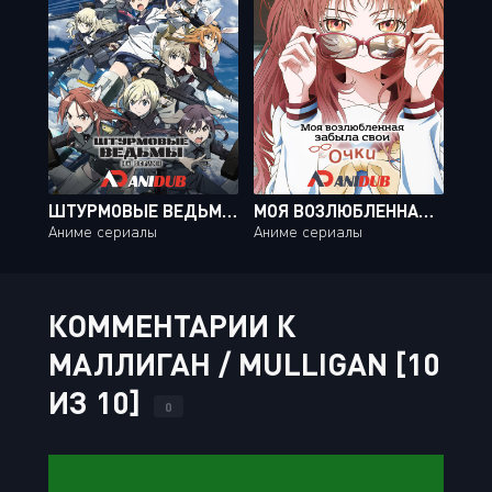
ШТУРМОВЫЕ ВЕДЬМЫ: НА БЕРЛИН / STRIKE WITCHES: ROAD TO BERLIN [12 ИЗ 12]
МОЯ ВОЗЛЮБЛЕННАЯ ЗАБЫЛА СВОИ ОЧКИ / SUKI NA KO GA MEGANE WO WASURETA [13 ИЗ 13]
Аниме сериалы
Аниме сериалы
КОММЕНТАРИИ К
МАЛЛИГАН / MULLIGAN [10
ИЗ 10]
0