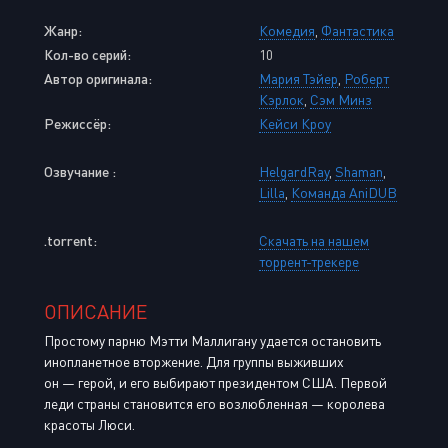
Жанр:
Комедия
,
Фантастика
Кол-во серий:
10
Автор оригинала:
Мария Тэйер
,
Роберт
Кэрлок
,
Сэм Минз
Режиссёр:
Кейси Кроу
Озвучание :
HelgardRay
,
Shaman
,
Lilla
,
Команда AniDUB
.torrent:
Скачать на нашем
торрент-трекере
ОПИСАНИЕ
Простому парню Мэтти Маллигану удается остановить
инопланетное вторжение. Для группы выживших
он — герой, и его выбирают президентом США. Первой
леди страны становится его возлюбленная — королева
красоты Люси.