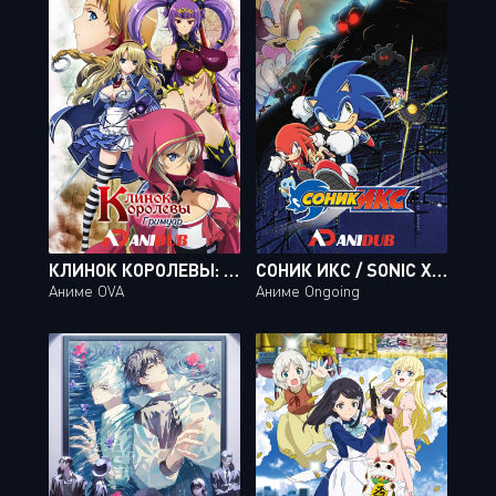
КЛИНОК КОРОЛЕВЫ: ГРИМУАР / QUEEN'S BLADE: GRIMOIRE [02 ИЗ 02]
СОНИК ИКС / SONIC X [18 ИЗ 78]
Аниме OVA
Аниме Ongoing