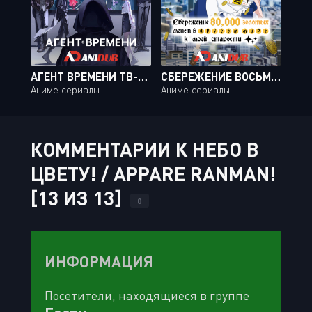
АГЕНТ ВРЕМЕНИ ТВ-2 / LINK CLICK TV-2 [12 ИЗ 12]
СБЕРЕЖЕНИЕ ВОСЬМИДЕСЯТИ ТЫСЯЧ ЗОЛОТЫХ МОНЕТ В ДРУГОМ МИРЕ К МОЕЙ СТАРОСТИ / ROUGO NI SONAETE ISEKAI DE 8-MANMAI NO KINKA WO TAMEMASU [12 ИЗ 12]
Аниме сериалы
Аниме сериалы
КОММЕНТАРИИ К НЕБО В
ЦВЕТУ! / APPARE RANMAN!
[13 ИЗ 13]
0
ИНФОРМАЦИЯ
Посетители, находящиеся в группе