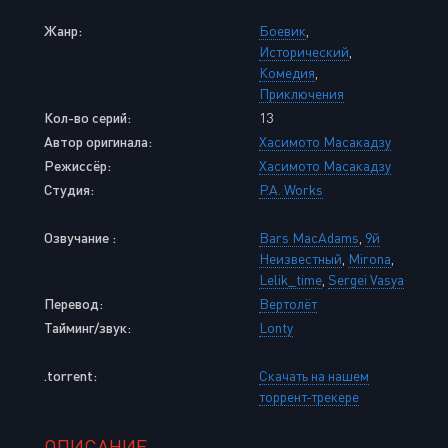
Жанр:
Боевик
,
Исторический
,
Комедия
,
Приключения
Кол-во серий:
13
Автор оригинала:
Хасимото Масакадзу
Режиссёр:
Хасимото Масакадзу
Студия:
P.A. Works
Озвучание :
Bars MacAdams
,
9й
Неизвестный
,
Mirona
,
Lelik_time
,
Sergei Vasya
Перевод:
Вертолёт
Тайминг/звук:
Lonty
.torrent:
Скачать на нашем
торрент-трекере
ОПИСАНИЕ