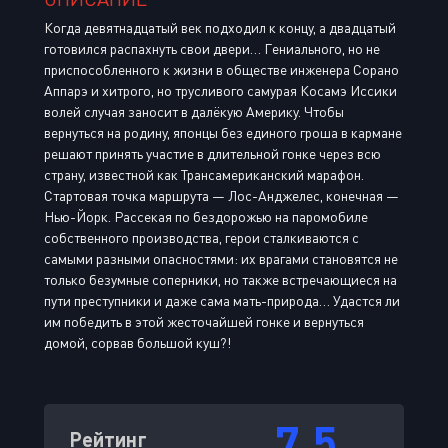
Когда девятнадцатый век подходил к концу, а двадцатый
готовился распахнуть свои двери… Гениального, но не
приспособленного к жизни в обществе инженера Сорано
Аппарэ и хитрого, но трусливого самурая Косамэ Иссики
волей случая заносит в далёкую Америку. Чтобы
вернуться на родину, японцы без единого гроша в кармане
решают принять участие в длительной гонке через всю
страну, известной как Трансамериканский марафон.
Стартовая точка маршрута — Лос-Анджелес, конечная —
Нью-Йорк. Рассекая по бездорожью на паромобиле
собственного производства, герои сталкиваются с
самыми разными опасностями: их врагами становятся не
только безумные соперники, но также встречающиеся на
пути преступники и даже сама мать-природа… Удастся ли
им победить в этой жесточайшей гонке и вернуться
домой, сорвав большой куш?!
7.5
Рейтинг