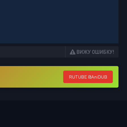
ВИЖУ ОШИБКУ!
RUTUBE @AniDUB