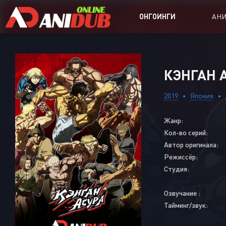
ОНГОИНГИ
АН
Аниме сер
КЭНГАН А
Аниме Ong
2019
Япония
Аниме OVA
Жанр:
Аниме ON
Кол-во серий:
Дорамы
Автор оригинала:
Режиссёр:
Студия:
Озвучание :
Тайминг/звук: