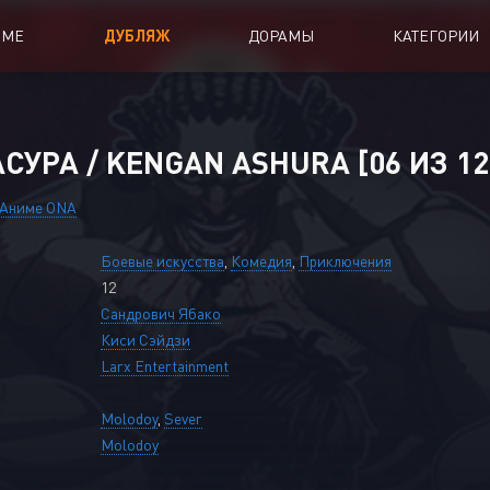
ИМЕ
ДУБЛЯЖ
ДОРАМЫ
КАТЕГОРИИ
иалы
Аниме Фильмы
СУРА / KENGAN ASHURA [06 ИЗ 12
oing
Азиатские фильмы
Аниме ONA
Мультфильмы
Боевые искусства
,
Комедия
,
Приключения
A
Дубляж Анидаба
12
Сандрович Ябако
Киси Сэйдзи
Larx Entertainment
Molodoy
,
Sever
Molodoy