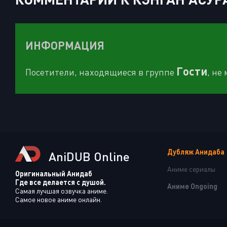
ИНФОРМАЦИЯ
Гости
Посетители, находящиеся в группе
, не
Дубляж Анидаба
AniDUB Online
Аниме сериалы
Оригинальный Анидаб
Где все делается с душой.
Аниме Ongoing
Самая лучшая озвучка аниме.
Самое новое аниме онлайн.