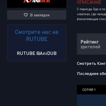
ОПИСАНИЕ
С периода Эдо и по
схватках, где «вла
В закладки
впечатляющие спосо
Смотрите нас на
RUTUBE
Рейтинг
зрителей
RUTUBE @AniDUB
Смотреть Кэнга
Последнее обн
СЕРИЯ 1