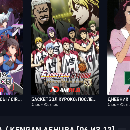
ДИАДЕМА ПРИНЦЕССЫ / CIRCLET PRINCESS [12 ИЗ 12]
БАСКЕТБОЛ КУРОКО: ПОСЛЕДНЯЯ ИГРА / GEKIJOUBAN KUROKO NO BASUKE: LAST GAME [MOVIE]
Аниме Фильмы
Аниме Фил
/ KENGAN ASHURA [06 ИЗ 12]