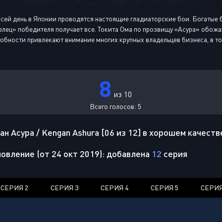
 сей день в Японии проводятся настоящие гладиаторские бои. Богатые
делец» победителя получает все. Токита Ома по прозвищу «Асура» обожа
бности привлекают внимание многих крупных владельцев бизнеса, в том
8
из 10
Всего голосов:
5
н Асура / Kengan Ashura [06 из 12] в хорошем качеств
овление (от 24 окт 2019): добавлена
12
серия
СЕРИЯ 2
СЕРИЯ 3
СЕРИЯ 4
СЕРИЯ 5
СЕРИЯ