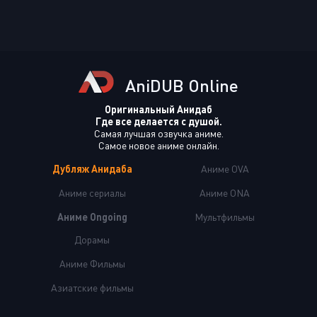
AniDUB Online
Оригинальный Анидаб
Где все делается с душой.
Самая лучшая озвучка аниме.
Самое новое аниме онлайн.
Дубляж Анидаба
Аниме OVA
Аниме сериалы
Аниме ONA
Аниме Ongoing
Мультфильмы
Дорамы
Аниме Фильмы
Азиатские фильмы