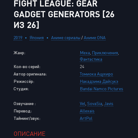
FIGHT LEAGUE: GEAR
GADGET GENERATORS [26
ИЗ 26]
2019
Япония
Аниме сериалы
/
Аниме ONA
Жанр:
Меха
,
Приключения
,
Фантастика
Кол-во серий:
24
Автор оригинала:
Томиока Ацухиро
Режиссёр:
Накадзима Дайсукэ
Студия:
Bandai Namco Pictures
Озвучание :
Vel
,
SovaSia
,
Javis
Перевод:
Allexais
Тайминг/звук:
ArtPol
ОПИСАНИЕ