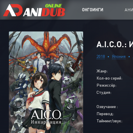
ОНГОИНГИ
АН
Аниме сер
A.I.C.O.:
Аниме Ong
2018
Япония
Аниме OVA
Жанр:
Аниме ON
Кол-во серий:
Дорамы
Режиссёр:
Студия:
Озвучание :
Перевод:
Тайминг/звук: