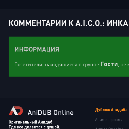
КОММЕНТАРИИ К A.I.C.O.: ИНКАР
ИНФОРМАЦИЯ
Гости
Посетители, находящиеся в группе
, не
Дубляж Анидаба
AniDUB Online
Аниме сериалы
Оригинальный Анидаб
Где все делается с душой.