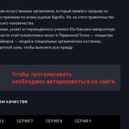
Или войти через
ем искусственных организмов, который привёл к прорыву из
остранению по всему ущелью Куробэ. Из-за этого правительство
сего человечества.
емью, узнаёт от переведённого ученика Юи Канзаки невероятную
 части этой головоломки лежат в Первичной Точке — эпицентре
айверов — людей в специальных органических костюмах,
етной зоны, чтобы выяснить всю правду.
Чтобы проголосовать
необходимо авторизоваться на сайте.
шем качестве
 6
СЕРИЯ 7
СЕРИЯ 8
СЕРИЯ 9