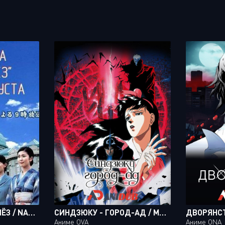
ХИРОСИМА: МОРЕ СЛЁЗ / NADA SOU SOU: PROJECT HIROSHIMA
СИНДЗЮКУ - ГОРОД-АД / MAKAI TOSHI SHINJUKU
Аниме OVA
Аниме ONA