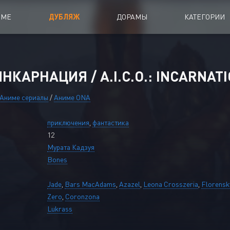
ИМЕ
ДУБЛЯЖ
ДОРАМЫ
КАТЕГОРИИ
иалы
Аниме Фильмы
 ИНКАРНАЦИЯ / A.I.C.O.: INCARNATI
oing
Азиатские фильмы
Аниме сериалы
/
Аниме ONA
Мультфильмы
приключения
,
фантастика
A
Дубляж Анидаба
12
Мурата Кадзуя
Bones
Jade
,
Bars MacAdams
,
Azazel
,
Leona Crosszeria
,
Florensk
Zero
,
Coronzona
Lukrass