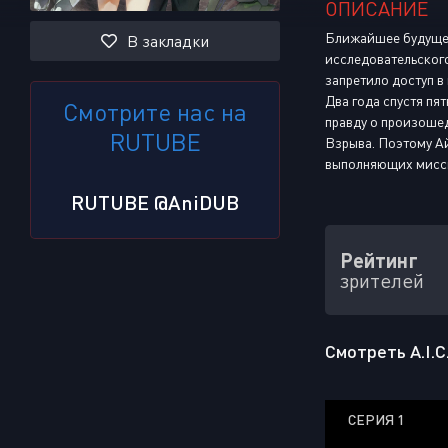
ОПИСАНИЕ
Ближайшее будущее,
В закладки
исследовательского
запретило доступ в
Два года спустя пя
Смотрите нас на
правду о произошед
RUTUBE
Взрыва. Поэтому А
выполняющих миссии
RUTUBE @AniDUB
Рейтинг
зрителей
Смотреть A.I.C.
СЕРИЯ 1