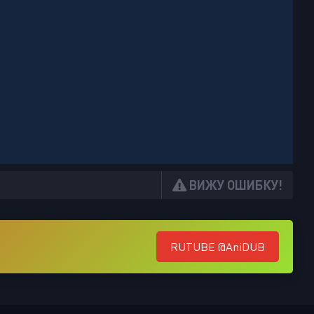
ВИЖУ ОШИБКУ!
RUTUBE @AniDUB