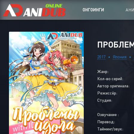
ОНГОИНГИ
АН
Аниме сер
ПРОБЛЕМЫ
Аниме Ong
2017
Япония
Аниме OVA
Жанр:
Аниме ON
Кол-во серий:
Дорамы
Автор оригинала:
Режиссёр:
Студия:
Озвучание :
Перевод:
Тайминг/звук: