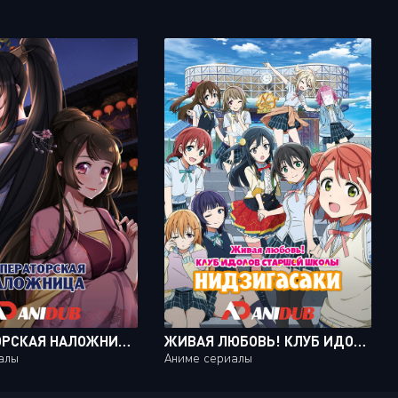
ИМПЕРАТОРСКАЯ НАЛОЖНИЦА / TONG LING FEI [16 ИЗ 16]
ЖИВАЯ ЛЮБОВЬ! КЛУБ ИДОЛОВ СТАРШЕЙ ШКОЛЫ НИДЗИГАСАКИ / LOVE LIVE! NIJIGASAKI GAKUEN SCHOOL IDOL DOUKOUKAI [13 ИЗ 13]
алы
Аниме сериалы