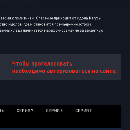
Или войти через
верия к политикам. Спасение приходит от идола Кагуры
ство идолов, где и становится премьер-министром.
ственных леди начинается марафон-сражение за вакантную
Чтобы проголосовать
необходимо авторизоваться на сайте.
 6
СЕРИЯ 7
СЕРИЯ 8
СЕРИЯ 9