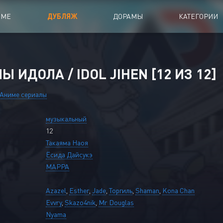
ИМЕ
ДУБЛЯЖ
ДОРАМЫ
КАТЕГОРИИ
иалы
Аниме Фильмы
 ИДОЛА / IDOL JIHEN [12 ИЗ 12]
oing
Азиатские фильмы
Аниме сериалы
Мультфильмы
музыкальный
A
Дубляж Анидаба
12
Такаяма Наоя
Ёсида Дайсукэ
MAPPA
Azazel
,
Esther
,
Jade
,
Торгиль
,
Shaman
,
Kona Chan
Evvry
,
Skazo4nik
,
Mr Douglas
Nyama