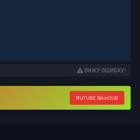
ВИЖУ ОШИБКУ!
RUTUBE @AniDUB